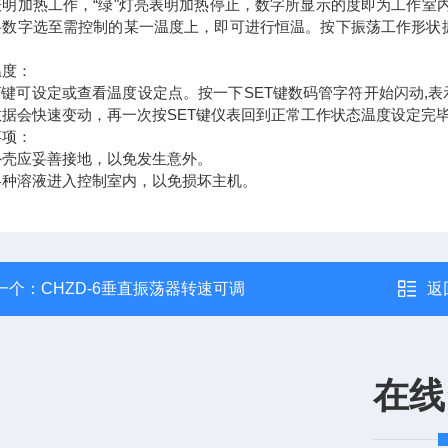
明加热工作，“绿"灯亮表明加热停止，数字所显示的度即为工作室内
将数字选至需控制的某一温度上，即可进行恒温。按下振荡工作形状振
。
温度：
ET键可设定或查看温度设定点。按一下SET键数码管字符开始闪动,
数据会快速变动，再一次按SET键仪表回到正常工作状态温度设定完
事项：
外壳应妥善接地，以免发生意外。
各种溶液进入控制室内，以免损坏主机。
一个：
CHZD-6垂直振荡器转速可调
返
在线