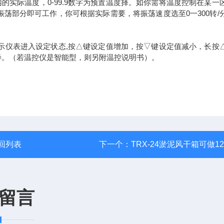
的实际温度，0-99.9数字为预置温度择。如你需将温度控制在某一
荡部分即可工作，你可根据实际需要，将振荡速度选至0一300转/
表示仪表进入设定状态,按△键设定值增加，按▽键设定值减小，长按
毕。（若温控仪是智能型，则另附温控说明书）。
回列表
下一个：
TRX-24淤泥风干箱可做1
留言