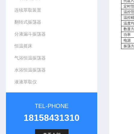
托盘
定时
连续萃取装置
温控
温控
翻转式振荡器
温度
数显
分液漏斗振荡器
功率
电源
恒温摇床
振荡
气浴恒温振荡器
水浴恒温振荡器
液液萃取仪
TEL-PHONE
18158431310