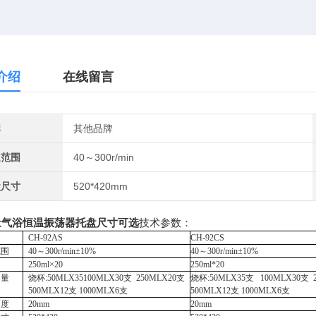
介绍
在线留言
牌
其他品牌
速范围
40～300r/min
盘尺寸
520*420mm
量气浴恒温振荡器托盘尺寸可选
技术参数：
CH-92AS
CH-92CS
范围
40
～
3
00r/min±10%
40
～
3
00r/min±10%
250ml×
20
250ml*
20
容量
烧杯
:50MLX35100MLX30支
250MLX20支
烧杯
:50MLX35支
100MLX30支
500MLX12支
1000MLX6支
500MLX12支
1000MLX6支
幅度
20mm
2
0
mm