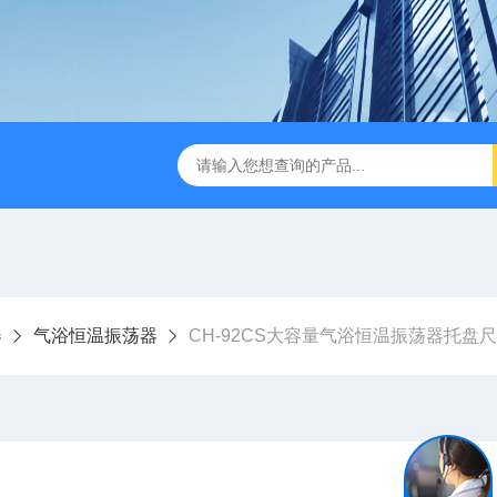
缩赶酸仪ZDGS-8
厌氧手套箱YQX-I半自动厌氧培养箱
器
气浴恒温振荡器
CH-92CS大容量气浴恒温振荡器托盘