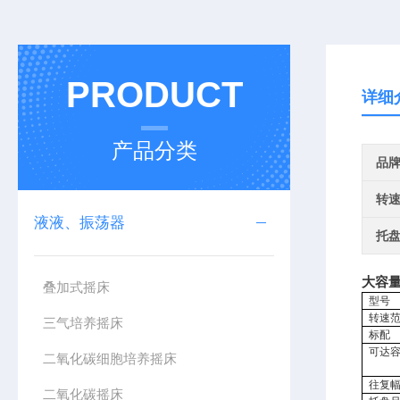
PRODUCT
详细
产品分类
品
转
液液、振荡器
托
大容
叠加式摇床
型号
转速
三气培养摇床
标配
可达
二氧化碳细胞培养摇床
往复
二氧化碳摇床