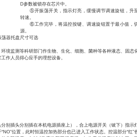
D参数被锁存在芯片中。
⑤开振荡开关，指示灯亮，缓慢调节调速旋钮，升
转速。
⑥工作完毕，将温控按键、调速旋钮置于最小值，
源。
、环境监测等科研部门作生物、生化、细胞、菌种等各种液态、固态
室工作人员得心应手的理想设备。
头分别插头分别插在本机电源插座上），合上电源开关（锨下）指示
NO"位置，此时恒温控加热部分也已进入工作状态。控温部分“红"