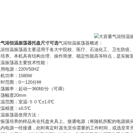
量气浴恒温振荡器托盘尺寸可选
气浴恒温振荡器概述：
气浴恒温振荡器主要适用于各大中院校、医疗、石油化工、卫生防疫
荡培养。本机具有结构合理、操作简便、稳定性能高等特点，是实验
恒温振荡器主要技术性能：
用电源：220V50HZ
机功率：1580W
时范围：0一120分钟
荡频率：起动一360转/分（可调）
荡幅度20mm
温范围：室温-５０℃±1.0℃
温精度：±0.5℃
恒温振荡器使用方法：
需振荡培养的样品夹在托盘夹具上。接通电源（将随机所配的电源插
机内电源一经接通，此时将定时器先至你需要的工作时间，或选至常开“