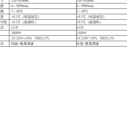
尺寸
520*420mm
520*420mm
范围
0～
9999min
0～
9999min
范围
5
～
60
℃
5
～
60
℃
精度
±0.1℃（恒温状态）
±0.1℃（恒温状态）
均匀性
±0.
5
℃（振荡时）
±0.
5
℃（振荡时）
方式
LCD
LCD
1600W
2100W
AC220V±10% 50HZ±2%
AC220V±10% 50HZ±2%
方式
回旋
+数显测速
往复
+数显测速