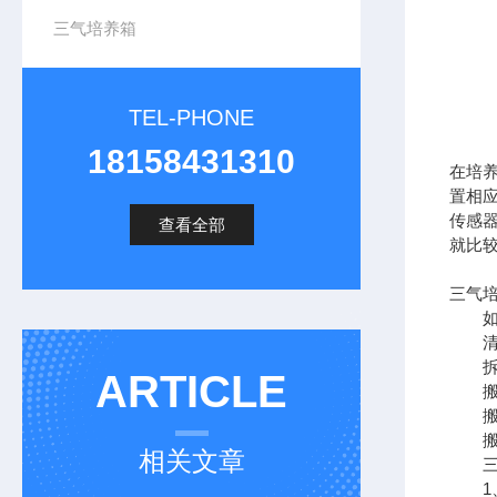
三气培养箱
TEL-PHONE
18158431310
在培
置相
传感
查看全部
就比
三气
如果
清洁
拆装
ARTICLE
搬运
搬运
搬运
相关文章
三气
1、