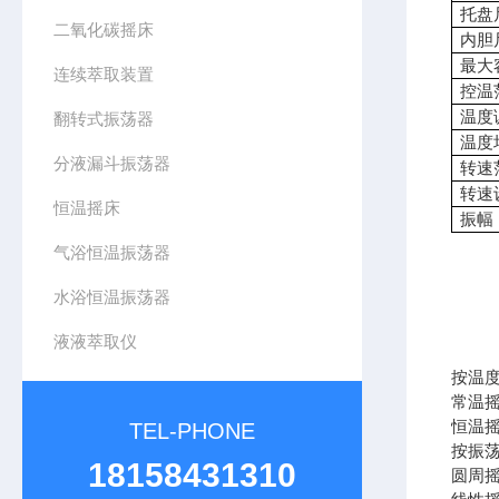
托盘
二氧化碳摇床
内胆
最大
连续萃取装置
控温
温度
翻转式振荡器
温度
分液漏斗振荡器
转速
转速
恒温摇床
振幅
气浴恒温振荡器
水浴恒温振荡器
液液萃取仪
按温
常温
恒温
TEL-PHONE
按振
18158431310
圆周