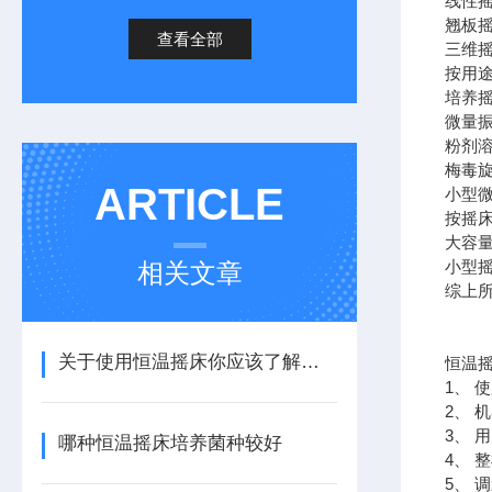
线性
翘板
查看全部
三维
按用
培养
微量
粉剂
梅毒
ARTICLE
小型
按摇
大容
小型
相关文章
综上
关于使用恒温摇床你应该了解的几件事
恒温
1、 
2、 
3、
哪种恒温摇床培养菌种较好
4、 
5、 