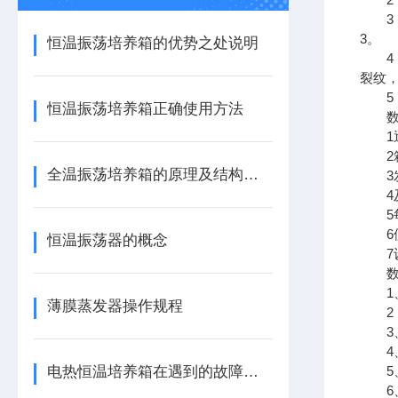
3．
3。
恒温振荡培养箱的优势之处说明
4．
裂纹
5．
恒温振荡培养箱正确使用方法
数显
1逐
2箱
全温振荡培养箱的原理及结构说明
3发
4及
5每
6使
恒温振荡器的概念
7设
数显
1、
薄膜蒸发器操作规程
2．
3、为
4、
电热恒温培养箱在遇到的故障原因
5、
6、