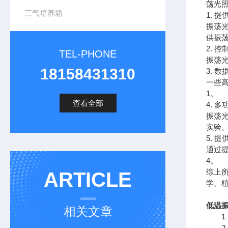
荡光
三气培养箱
1. 
振荡
供振
2. 
TEL-PHONE
振荡
18158431310
3. 
一些
1。
查看全部
4. 
振荡
实验
5. 
通过
4。
综上
ARTICLE
学、
低温
相关文章
1．
2．