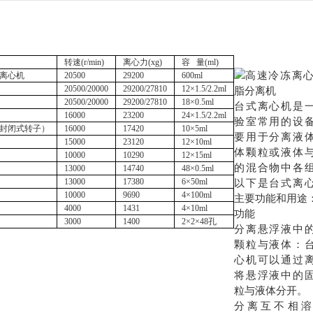
转速
(r/min)
离心力
(xg)
容
量(ml)
离心机
20500
29200
600ml
20500/20000
29200/27810
12×1.5/2.2ml
20500/20000
29200/27810
18×0.5ml
台式离心机是
16000
23200
24×1.5/2.2ml
验室常用的设
封闭式转子）
16000
17420
10×5ml
要用于分离液
15000
23120
12×10ml
体颗粒或液体
10000
10290
12×15ml
的混合物中各
13000
14740
48×0.5ml
13000
17380
6×50ml
以下是台式离
10000
9690
4×100ml
主要功能和用途
4000
1431
4×10ml
功能
3000
1400
2×2×48孔
分离悬浮液中
颗粒与液体：
心机可以通过
将悬浮液中的
粒与液体分开。
分离互不相溶