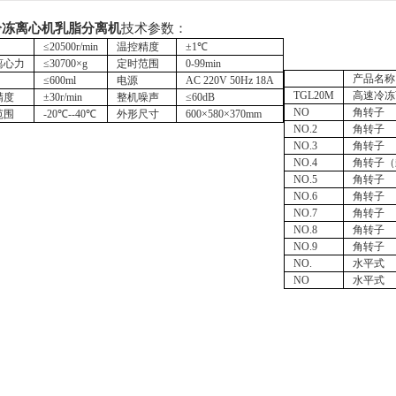
冷冻离心机乳脂分离机
技术参数：
≤20500r/min
温控精度
±1℃
离心力
≤30700×g
定时范围
0-99min
产品名称
≤600ml
电源
AC 220V 50Hz 18A
TGL20M
高速冷冻
精度
±30r/min
整机噪声
≤60dB
NO
角转子
范围
-20℃--40℃
外形尺寸
600×580×370mm
NO.2
角转子
NO.3
角转子
NO.4
角转子（
NO.5
角转子
NO.6
角转子
NO.7
角转子
NO.8
角转子
NO.9
角转子
NO.
水平式
NO
水平式