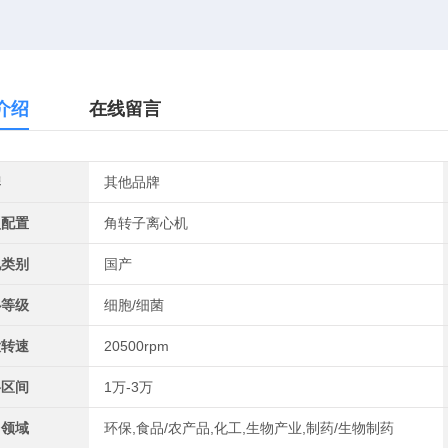
介绍
在线留言
牌
其他品牌
型配置
角转子离心机
地类别
国产
心等级
细胞/细菌
大转速
20500rpm
格区间
1万-3万
用领域
环保,食品/农产品,化工,生物产业,制药/生物制药