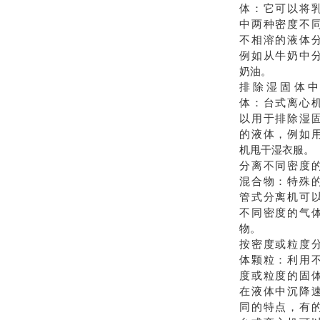
体：它可以将
中两种密度不
不相溶的液体
例如从牛奶中
奶油。
排除湿固体中
体：台式离心
以用于排除湿
的液体，例如
机甩干湿衣服。
分离不同密度
混合物：特殊
管式分离机可
不同密度的气
物。
按密度或粒度
体颗粒：利用
度或粒度的固
在液体中沉降
同的特点，有