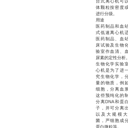
台式离心机可
体颗粒按密度
进行分级。
用途
医药制品和血
式低速离心机
医药制品、血
床试验及生物
验室作血清、
尿素的定性分析
生物化学实验
心机是为了进
究生物化学，
量的物质，例
细胞，分离血
这些预纯化的
分离DNA和蛋
子，并可分离
以及大规模大
菌，严细胞成
蛋白微粒等。