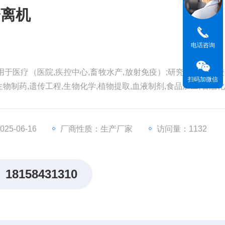
分离机
电话咨询
于医疗（医院,疾控中心,畜牧水产,放射免疫）;研究（高等院校
扫码加微信
生物制药,遗传工程,生物化学,植物提取,血液制剂,食品加工,石油化
5-06-16
厂商性质：生产厂家
访问量：1132
18158431310