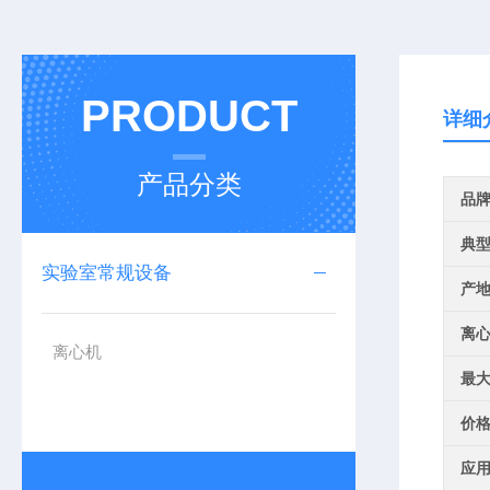
PRODUCT
详细
产品分类
品
典
实验室常规设备
产
离
离心机
最
价
应