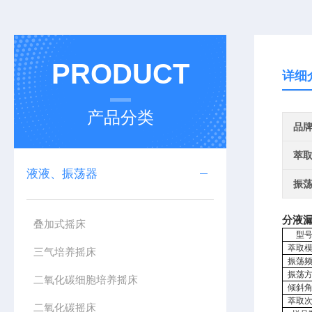
PRODUCT
详细
产品分类
品
萃
液液、振荡器
振
分液
叠加式摇床
型
萃取
三气培养摇床
振荡
振荡
二氧化碳细胞培养摇床
倾斜
萃取
二氧化碳摇床