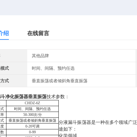
介绍
在线留言
牌
其他品牌
取模式
时间、间隔、预约任选
荡方式
垂直振荡或者倾斜角垂直振荡
漏斗净化振荡器垂直振荡
技术参数：
号
CHDZ-6
Z
模式
时间、间隔、预约任选
频率
50-3
0
0
次
/
分
方式
垂直振荡或者倾斜角垂直振荡
分液漏斗振荡器是一种在多个领域广
角度
0-20
可调
途如下：
次数
0-99
化学领域