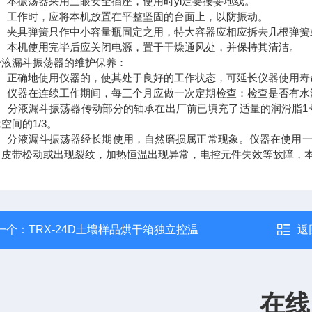
本振荡器采用三眼安全插座，使用时yi定要接妥地线。
工作时，应将本机放置在平整坚固的台面上，以防振动。
夹具弹簧只作中小容量瓶固定之用，特大容器应相应拆去几根弹簧
本机使用完毕后应关闭电源，置于干燥通风处，并保持其清洁。
漏斗振荡器的维护保养：
正确地使用仪器的，使其处于良好的工作状态，可延长仪器使用寿
仪器在连续工作期间，每三个月应做一次定期检查：检查是否有水
分液漏斗振荡器传动部分的轴承在出厂前已填充了适量的润滑脂1号
空间的1/3。
分液漏斗振荡器经长期使用，自然磨损属正常现象。仪器在使用一
，皮带松动或出现裂纹，加热恒温出现异常，电控元件失效等故障，
一个：
TRX-24D土壤样品烘干箱独立控温
返
在线