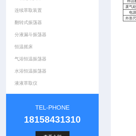
样品
废气
连续萃取装置
电
外形
翻转式振荡器
分液漏斗振荡器
恒温摇床
气浴恒温振荡器
水浴恒温振荡器
液液萃取仪
TEL-PHONE
18158431310