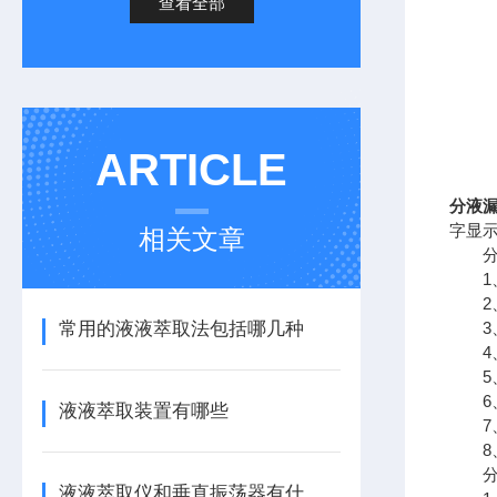
查看全部
ARTICLE
分液
字显
相关文章
分液
1、
2、
常用的液液萃取法包括哪几种
3、
4、
5、
6、
液液萃取装置有哪些
7、
8、
分液
液液萃取仪和垂直振荡器有什么区别