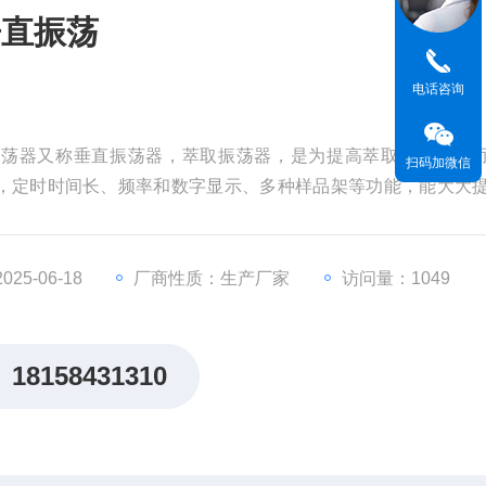
垂直振荡
电话咨询
振荡器又称垂直振荡器，萃取振荡器，是为提高萃取净化效率
扫码加微信
，定时时间长、频率和数字显示、多种样品架等功能，能大大
安装简便，可满足各种类型实验室萃取净化的需求。
25-06-18
厂商性质：生产厂家
访问量：1049
18158431310