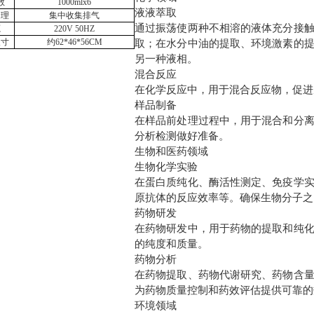
数
1
000mlx6
液液萃取
处理
集中收集排气
通过振荡使两种不相溶的液体充分接
源
220V 50HZ
尺寸
约
62*46*56CM
取；在水分中油的提取、环境激素的
另一种液相。
混合反应
在化学反应中，用于混合反应物，促进
样品制备
在样品前处理过程中，用于混合和分
分析检测做好准备。
生物和医药领域
生物化学实验
在蛋白质纯化、酶活性测定、免疫学
原抗体的反应效率等。确保生物分子之
药物研发
在药物研发中，用于药物的提取和纯
的纯度和质量。
药物分析
在药物提取、药物代谢研究、药物含
为药物质量控制和药效评估提供可靠的
环境领域