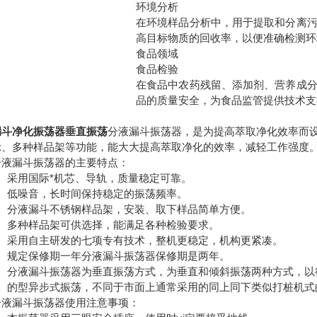
环境分析
在环境样品分析中，用于提取和分离
高目标物质的回收率，以便准确检测环
食品领域
食品检验
在食品中农药残留、添加剂、营养成
品的质量安全，为食品监管提供技术支
漏斗净化振荡器垂直振荡
分液漏斗振荡器，是为提高萃取净化效率而
示、多种样品架等功能，能大大提高萃取净化的效率，减轻工作强度
漏斗振荡器的主要特点：
采用国际*机芯、导轨，质量稳定可靠。
低噪音，长时间保持稳定的振荡频率。
分液漏斗不锈钢样品架，安装、取下样品简单方便。
多种样品架可供选择，能满足各种检验要求。
采用自主研发的七项专有技术，整机更稳定，机构更紧凑。
规定保修期一年分液漏斗振荡器保修期是两年。
分液漏斗振荡器为垂直振荡方式，为垂直和倾斜振荡两种方式，以
的型异步式振荡，不同于市面上通常采用的同上同下类似打桩机式
漏斗振荡器使用注意事项：