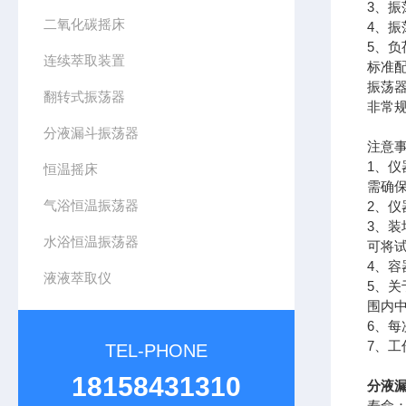
3、振
二氧化碳摇床
4、振
5、负
连续萃取装置
标准
振荡器
翻转式振荡器
非常
分液漏斗振荡器
注意
1、
恒温摇床
需确
气浴恒温振荡器
2、
3、
水浴恒温振荡器
可将
4、
液液萃取仪
5、
围内
6、
7、
TEL-PHONE
18158431310
分液
寿命