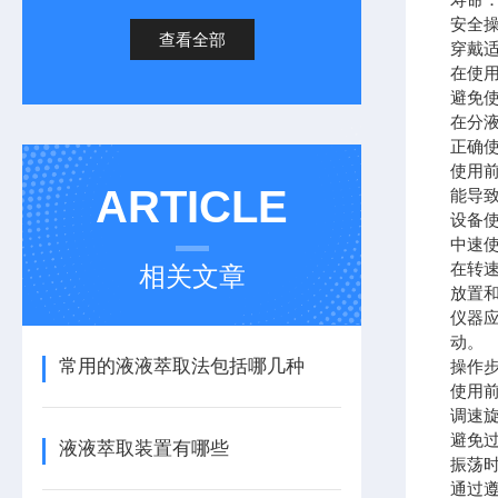
安全
查看全部
穿戴
在使
避免
在分
正确
使用
ARTICLE
能导
设备
中速
在转
相关文章
放置
仪器
动。
常用的液液萃取法包括哪几种
操作
使用
调速
避免
液液萃取装置有哪些
振荡时
通过