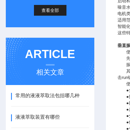
启动
噪音
查看全部
电机
适用
智能
这些
垂直
ARTICLE
使用
先根
振荡
相关文章
其次
击ru
使用
●分
常用的液液萃取法包括哪几种
●振
●振荡
●启
●分
液液萃取装置有哪些
●使
●分