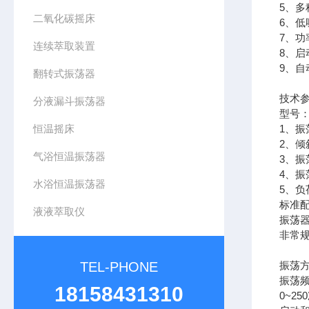
5、
二氧化碳摇床
6、
7、功
连续萃取装置
8、
9、自
翻转式振荡器
技术
分液漏斗振荡器
型号：
恒温摇床
1、振
2、倾
气浴恒温振荡器
3、振
4、振
水浴恒温振荡器
5、负
标准
液液萃取仪
振荡器
非常
TEL-PHONE
振荡
振荡
18158431310
0~25