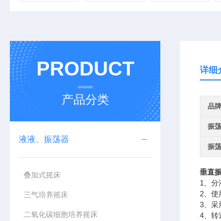
PRODUCT
详细
产品分类
品
振
液液、振荡器
振
垂直
叠加式摇床
1、
2、
三气培养摇床
3、
二氧化碳细胞培养摇床
4、