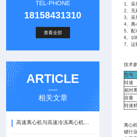
TEL-PHONE
1、
2、无
18158431310
3、
4、离
5、
查看全部
6、1
7、
技术
ARTICLE
型号
转速
相对
相关文章
容量
转速
高速离心机与高速冷冻离心机的区别
离心
键行