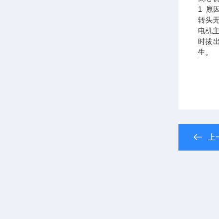
1 原
转头
电机
时拔
生。
上