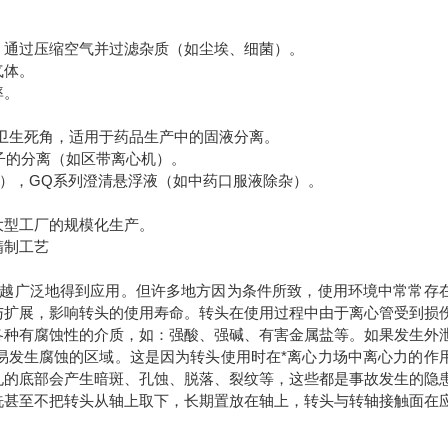
，通过压缩空气并过滤杂质（如尘埃、细菌）。
气体。
率。
卫生死角，适用于药品生产中的固液分离。
子的分离（如区带离心机）。
离），GQ系列澄清悬浮液（如中药口服液除杂）。
大型工厂的规模化生产。
精制工艺
越广泛地得到应用。但许多地方因为条件所致，使用环境中常常存
与扩展，影响转头的使用寿命。转头在使用过程中由于离心管受到损
各种有腐蚀性的介质，如：强酸、强碱、有害金属盐等。如果发生外
易发生腐蚀的区域。这是因为转头使用时在*离心力场中离心力的作
孔的底部会产生暗斑、孔蚀、脱落、裂纹等，这些都是事故发生的隐
洗甚至不把转头从轴上取下，长期置放在轴上，转头与转轴接触面在