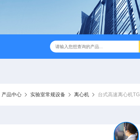
缩赶酸仪ZDGS-8
厌氧手套箱YQX-I半自动厌氧培养箱
产品中心
实验室常规设备
离心机
台式高速离心机TG1