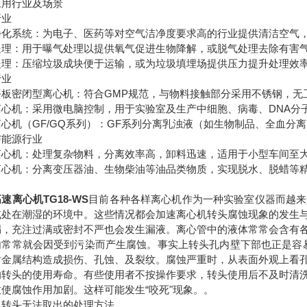
应用行业及场景
行业
净化系统：为电子、医药等对空气洁净度要求高的行业提供清洁空气
处理：用于曝气处理以提供氧气促进生物降解，或脱气处理去除有害
处理：压缩垃圾成块便于运输，或为垃圾填埋场提供压力提升处理效
行业
平板密闭型离心机：符合GMP规范，与物料接触部分采用不锈钢，无
离心机：采用微电脑控制，用于实验室及生产中细胞、病毒、DNA分
心机（GF/GQ系列）：GF系列分离乳浊液（如生物制品、全血分
与能源行业
离心机：处理复杂物料，分离效率高，卸料迅速，适用于小型车间至
离心机：分离变压器油、生物柴油等油品类物质，实现脱水、脱蜡等
速离心机TG18-WS
目前各种各样离心机作为一种实验室仪器而越来
或处在潮湿的环境中。这些情况都会加速离心机转头腐蚀现象的发生
漏，充注过满或密封不严也会发生漏液。离心管中的液体常常会含有
内常常就会因受到污染而产生腐蚀。事实上转头孔内壁下部也正是容
对金属结构造成损伤、孔蚀、及裂纹。腐蚀严重时，从表面外观上看
响转头的使用寿命。有些使用者不按操作要求，转头使用后不及时清
使腐蚀作用加剧。这样可能发生“咬死"现象。。
机转头无法取出的处理方法