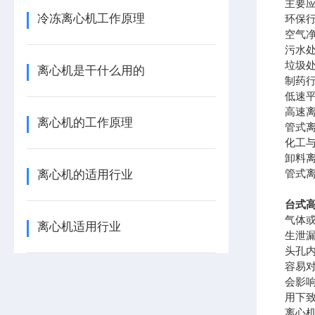
主要
冷冻离心机工作原理
环保
空气
污水
垃圾
离心机是干什么用的
制药
低速
高速
离心机的工作原理
管式离
化工
卸料
管式
离心机的适用行业
台式高
气体
离心机适用行业
生泄
头孔
容易
会影
用下致
离心