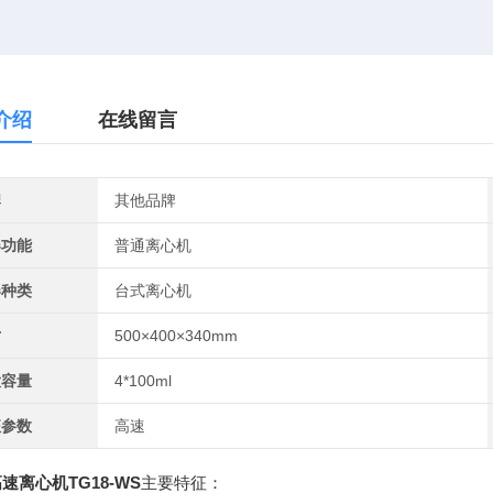
介绍
在线留言
牌
其他品牌
器功能
普通离心机
器种类
台式离心机
寸
500×400×340mm
大容量
4*100ml
征参数
高速
速离心机TG18-WS
主要特征：