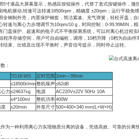
采用5寸液晶大屏幕显示，热感应按钮操作，代替了老式按键操作，微
刷电机驱动,转速可达转速18500rpm，精确度 ±20rpm；运行
采用全钢制外壳，内置保护钢套，简洁紧凑。充气弹簧，轻松开盖，自
心转速与离心力步增调节为10rpm/10 g，时间控制：0-99.99MIN，
配有门盖保护、超速和的电子式不平衡探测系统，可以对离心机过程实
0组程序存储空间，用户可自由编程，调用，10档升降（0档为自由停
运转结束、出错及出现不平衡时，声音信号提示，同时停止运转。
参数：
TG18-WS
定时范围
1min～99min
≤18500r/min
整机噪声
≤62dB
离心力
≤24637xg
电源
AC220V±22V 50Hz 10A
≤4*100ml
整机功率
400W
精度
±20/min
外形尺寸
500×400×340 mm(L×W×H)
机作为一种利用离心力实现物质分离的设备，凭借高效、可靠的分离
业。