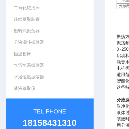
电
外形
二氧化碳摇床
连续萃取装置
翻转式振荡器
振荡
分液漏斗振荡器
振荡
0~25
恒温摇床
启动
噪音
气浴恒温振荡器
电机
适用
水浴恒温振荡器
智能
这些
液液萃取仪
分液
取净
TEL-PHONE
液体
装液
18158431310
用分