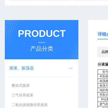
PRODUCT
详细
产品分类
品
分液
液液、振荡器
型
萃取
振荡
叠加式摇床
振荡
倾斜
三气培养摇床
萃取
样品
废气
二氧化碳细胞培养摇床