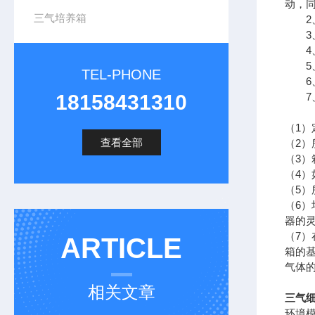
动，
三气培养箱
2、
3、
4、
5、
TEL-PHONE
6、
18158431310
7、
（1
查看全部
（2
（3
（4）
（5）
（6
器的
（7
ARTICLE
箱的
气体
相关文章
三气
环境