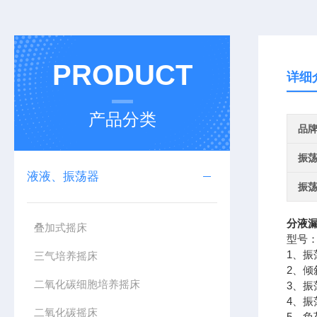
PRODUCT
详细
产品分类
品
振
液液、振荡器
振
分液
叠加式摇床
型号：
1、振
三气培养摇床
2、倾
二氧化碳细胞培养摇床
3、振
4、振
二氧化碳摇床
5、负