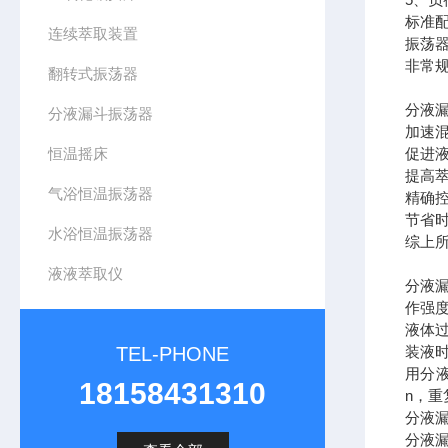
标准
连续萃取装置
振荡器
非常
翻转式振荡器
分液
分液漏斗振荡器
加速
恒温摇床
促进
提高
气浴恒温振荡器
精确
节省
水浴恒温振荡器
综上
液液萃取仪
分液
作强
液体
TEL-PHONE
装液
用分
18158431310
n，重
分液
分液