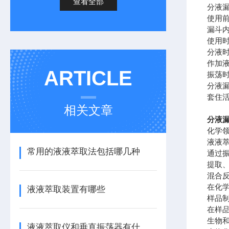
查看全部
分液
使用
漏斗
使用
分液时
作加
ARTICLE
振荡
分液
套住
相关文章
分液
化学
液液
常用的液液萃取法包括哪几种
通过
提取
混合
在化
液液萃取装置有哪些
样品
在样
生物
液液萃取仪和垂直振荡器有什么区别