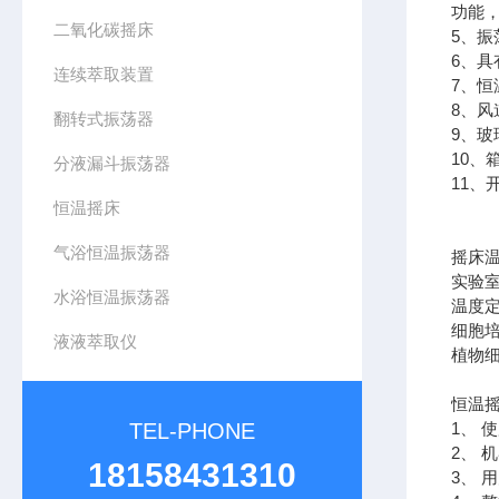
功能
二氧化碳摇床
5、
6、
连续萃取装置
7、
8、
翻转式振荡器
9、
10
分液漏斗振荡器
11、
恒温摇床
气浴恒温振荡器
摇床
实验
水浴恒温振荡器
温度定
细胞培
液液萃取仪
植物
恒温
TEL-PHONE
1、 
2、 
18158431310
3、