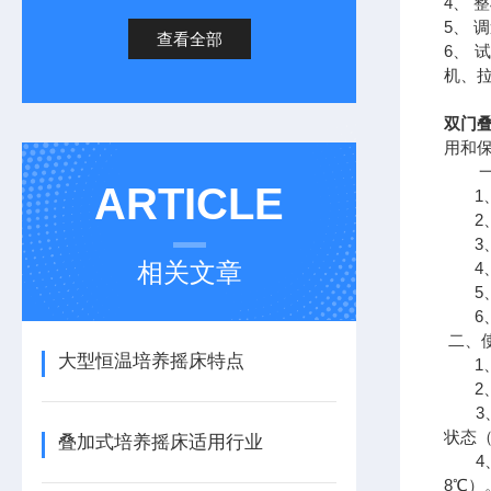
4、 
5、 
查看全部
6、
机、
双门
用和
一、
ARTICLE
1、
2、
3、
相关文章
4、
5、
6、
二、
大型恒温培养摇床特点
1、
2、
3、
状态
叠加式培养摇床适用行业
4、
8℃）