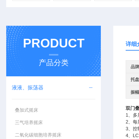
PRODUCT
详细
产品分类
品
托
液液、振荡器
振
双门
叠加式摇床
1、
2、
三气培养摇床
3、控
二氧化碳细胞培养摇床
4、