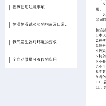
5、
摇床使用注意事项
用。
6、
紧固
恒温恒湿试验箱的构造及日常护理方法
恒温
1.本
2.在
氮气发生器对环境的要求
3.仪
4.插
5.切
全自动微量分液仪的应用
6.不
7.不
8.不
9.请
10
11