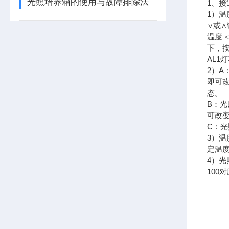
光照培养箱的使用与故障排除法
1、
1）
∨或
温度＜
下，按
AL1
2）
即可
态。
B：
可改变
C：
3）
定温
4）光
100