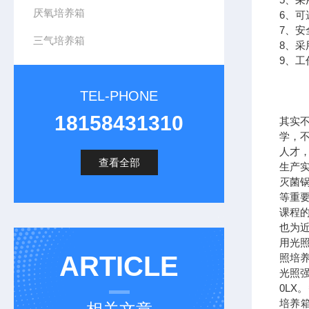
厌氧培养箱
6、
7、
三气培养箱
8、
9、工
TEL-PHONE
18158431310
其实
学，
人才
查看全部
生产
灭菌
等重
课程
也为
用光
ARTICLE
照培
光照强度
0LX
培养