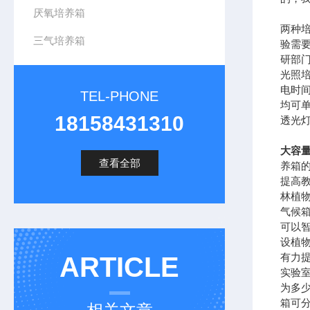
厌氧培养箱
两种
三气培养箱
验需
研部
光照
电时
TEL-PHONE
均可
18158431310
透光灯
大容量
查看全部
养箱
提高
林植
气候
可以
设植
有力
ARTICLE
实验
为多
箱可分