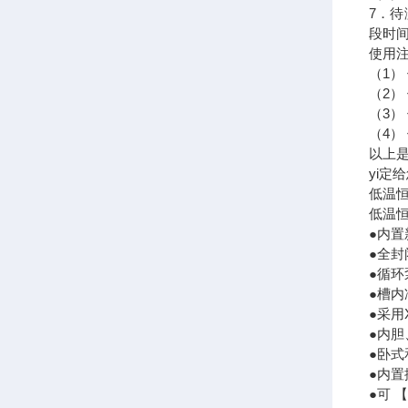
7．
段时
使用
（1）
（2）
（3）
（4
以上
yi定
低温
低温恒
●内置
●全
●循环
●槽内
●采用
●内
●卧式
●内
●可 