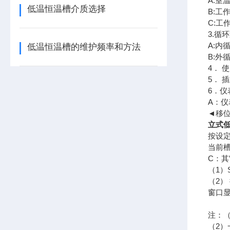
A:室
低温恒温槽介质选择
B:工
C:工
3.循
A:内
低温恒温槽的维护频率和方法
B:外
4． 
5． 
6．仪
A：
◄移位
立式低
按设
当前槽
C：
（1）
（2
窗口
注：
（2