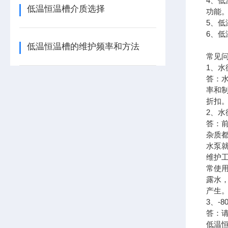
4、
低温恒温槽介质选择
功能
5、低
6、低
低温恒温槽的维护频率和方法
常见
1、
答：
率和
折扣
2、
答：
杂质
水泵
维护
常使
露水
产生
3、-
答：
低温