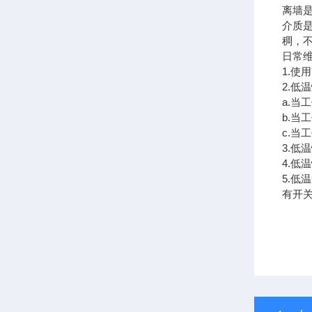
离墙
介质
稠，
日常
1.使
2.低
a.当
b.当
c.当
3.低
4.低
5.
有开