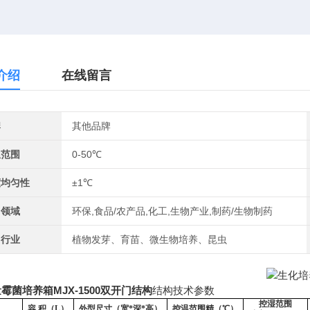
介绍
在线留言
牌
其他品牌
温范围
0-50℃
度均匀性
±1℃
用领域
环保,食品/农产品,化工,生物产业,制药/生物制药
用行业
植物发芽、育苗、微生物培养、昆虫
霉菌培养箱MJX-1500双开门结构
结构技术参数
控湿范围
容
积（L）
外型尺寸（宽
*深*高）
控温范围精（
℃）