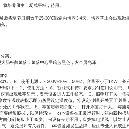
。将培养皿中，凝成平板，待用。
。
将培养皿倒置于25-30℃温箱内培养3-4天。培养基上会出现微
菌落。
行分离。
出现大肠杆菌菌落，菌落中心呈暗蓝黑色，发金属光泽。
30℃； B、使用电源：～200V±10%，50HZ。容量不小于1KW，备
%以下； 2、使用方法： A、智能式和特种要求另付使用说明书。 
时仪表出现数字显示，表示设备进入工作状态。 C、照明灯开关，需
观察数字温度表指示即为所需设定温度值。将设定-测量开关置于测量
处的工作状态。 E、霉菌培养箱杀菌时，打开杀菌灯开关。 霉菌
表面要经常擦拭，以保持清洁。 c)本设备在正常运行时，箱内载物摆
方向倾斜角应小于45度。 e)设备长期不用，应拨掉电源线，以防止
潮气，避免损坏有关器件。 f)本设备如发生故障，应由专业人员或生