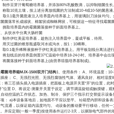
制作豆芽汗葡萄糖培养基，并添加80%乳酸数滴，以抑制细菌生长
取10克土壤，按上述分离放线菌的方法制成10-4或10-5的菌悬液
取0.1毫升菌悬液注入培养皿内培养基上，用玻璃刮刀涂抹均匀。然后
霉菌菌落常长成绒状、棉絮状或蜘蛛网状，可根据这一特征寻找霉菌
挑取培养皿内的霉菌菌落接种于斜面培养基上。
从饮水中分离大肠杆菌
制作伊红美蓝培养基，趁热注入培养皿中，凝成平板，待用。
用灭过菌的锥形瓶盛取河水或沟水，按1：10稀释。
取0.1毫升稀释液接种于伊红美蓝培养基上。用平板划线分离法进
将划线后的培养皿倒置37℃温箱中培养18-24小时。培养基中会
将菌落接种于斜面培养基上(由营养琼脂培养基制成)。
霉菌培养箱MJX-1500双开门结构
1、使用条件： A、环境温度：10-
插座； C、无强烈光照、无强烈腐蚀性气体、通风良好、相对湿度85
源：将三芯插头插入电源插座，把面板上电源开关置“开"的位置，此
“开"位置 D、将设定-测量开关置于设定，调节调温旋钮或触摸键，
入自动控温的工作状态。加热、制冷、保护三个指示灯交替提示设备所
项： a)本设备落地后，如地面不平应以垫平。 b)箱壁内胆和设备
气流通，以保证箱内温度均匀。 d)设备的搬动要平行移动，任何一
。并应定期(一般一季度)按使用条件运行2-3天，以驱除电气部件的