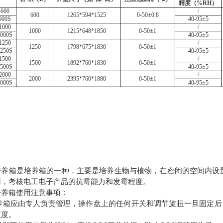
精度（
%RH）
600
/
600
1265*594*1525
0-50±0.8
600S
40-95±5
1000
/
1000
1215*648*1850
0-50±1
000S
40-95±5
1250
/
1250
1798*675*1830
0-50±1
250S
40-95±5
1500
/
1500
1892*760*1830
0-50±1
500S
40-95±5
2000
/
2000
2395*760*1880
0-50±1
000S
40-95±5
培养箱是培养箱的一种，主要是培养生物与植物，在密闭的空间内设置
用，考核电工电子产品的抗霉能力和发霉程度。
培养箱使用注意事项：
)培养箱应由专人负责管理，操作盘上的任何开关和调节旋扭一旦固定
敏度。