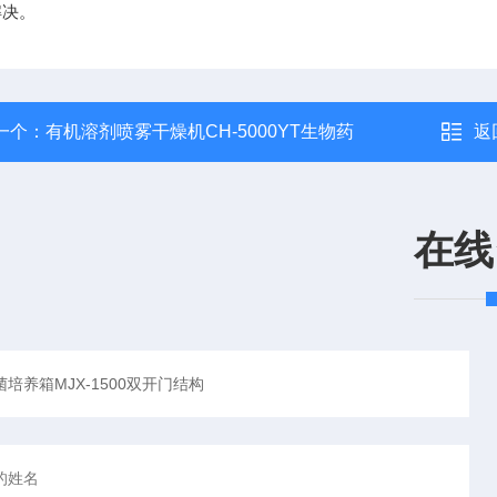
解决。
一个：
有机溶剂喷雾干燥机CH-5000YT生物药
返
在线