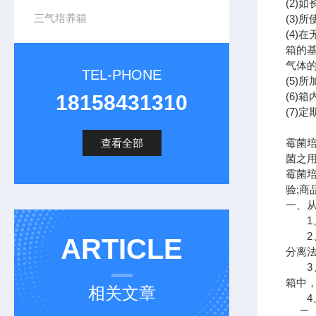
(2)
三气培养箱
(3)
(4
箱的
气体
TEL-PHONE
(5
(6
18158431310
(7
查看全部
霉菌
菌之
霉菌
验;
一、
1、
2、称
ARTICLE
分离法
3、用
箱中
相关文章
4、
二、