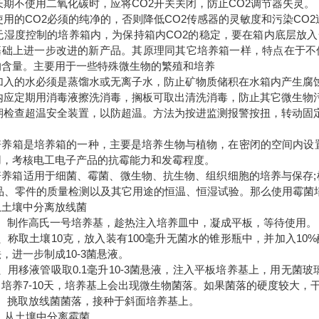
如长期不使用二氧化碳时，应将CO2开关关闭，防止CO2调节器失灵。
所使用的CO2必须的纯净的，否则降低CO2传感器的灵敏度和污染CO
)在无湿度控制的培养箱内，为保持箱内CO2的稳定，要在箱内底层
基础上进一步改进的新产品。其原理同其它培养箱一样，特点在于不
的含量。主要用于一些特殊微生物的繁殖和培养
)所加入的水必须是蒸馏水或无离子水，防止矿物质储积在水箱内产生
)箱内应定期用消毒液擦洗消毒，搁板可取出清洗消毒，防止其它微生物
)定期检查超温安全装置，以防超温。方法为按进监测报警按扭，转动
培养箱是培养箱的一种，主要是培养生物与植物，在密闭的空间内设置
用，考核电工电子产品的抗霉能力和发霉程度。
培养箱适用于细菌、霉菌、微生物、抗生物、组织细胞的培养与保存;
商品、零件的质量检测以及其它用途的恒温、恒湿试验。那么使用霉菌
从土壤中分离放线菌
制作高氏一号培养基，趁热注入培养皿中，凝成平板，等待使用。
取土壤10克，放入装有100毫升无菌水的锥形瓶中，并加入10%酚
，进一步制成10-3菌悬液。
移液管吸取0.1毫升10-3菌悬液，注入平板培养基上，用无菌玻
，培养7-10天，培养基上会出现微生物菌落。如果菌落的硬度较大
挑取放线菌菌落，接种于斜面培养基上。
从土壤中分离霉菌