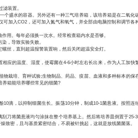
2过滤装置。
放入一个盛水的容器。另外还有一种三气培养箱，该培养箱是在二氧化
仅可加入CO2，还可加入氮气和氧气，并全部由电脑控制和调节各
腐蚀作用。每年必须换一次水。经常检查箱内水是否够。
污染，导致实验失败。
固定螺丝，直到超温报警装置响，然后关闭超温安全灯。
相应的温度、湿度，使霉菌在4-6小时左右长出来，作为人工加快
植物栽培、育种试验;生物制品、药品、疫苗、血液和多种标本的保
培养箱能培养哪些常见的细菌?
10滴，以抑制细菌生长。振荡10分钟，制成10-1菌悬液。按照连
璃刮刀将菌悬液均匀涂抹在整个培养基上。然后将培养皿倒置于25-3
，干燥致密，且与基质紧密结合，不易被针挑起，这就是放线菌菌落。