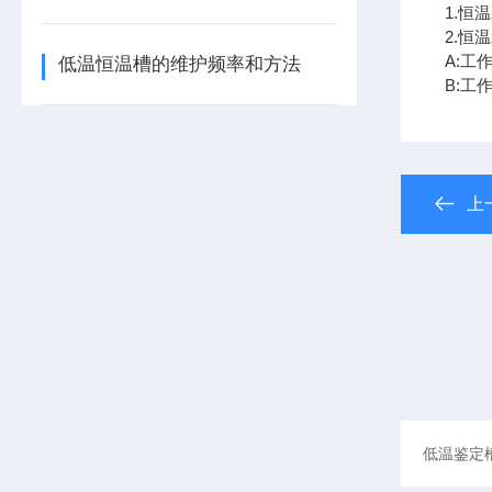
1.恒
2.恒
A:工
低温恒温槽的维护频率和方法
B:工
上