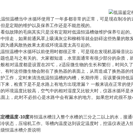
低温恒温槽当中水循环使用了一年多都非常的正常，可是现在制冷的
，但是定期的维护以及保养工作还是不能忽视的。
多看似故障的毛病其实只是没有定期对低温恒温槽做维护保养引起的
器中排走，如果前通风罩上吸满灰尘和柳棉等就会妨碍这些热量的散
是因为通风散热效果太差或环境温度太高引起的。
低温恒温槽中水循环以前使用时都很正常，可是现在发现机器噪音比
问题也是与之有关的。大家都知道，水里面通常有很少部分的杂质，
一般相对温度都是设置在20℃，z适应微生物的生长和繁衍，时间久
音。有时这些微生物会附在了换热器的表面上，从而造成了换热器的
维护工作，定时来清洗低温恒温槽的内槽，长期停用，应该要保持低
滴下来，检查下是不是水路上有地方出现泄漏？ 一般来说在正常的使
用的环境温度比较高，空气中的相对湿度又比较大时，仪器水循环是
地面上，此时不必担心是水路中会有漏水的地方。如果您对此很不放
定槽温度-10度
将恒温水槽注入整个水槽的三分之二以上的水，接通
制冷状态，压缩机工作。等槽内温度达到设定温度时，控温仪表进入
超级恒温水槽介质说明