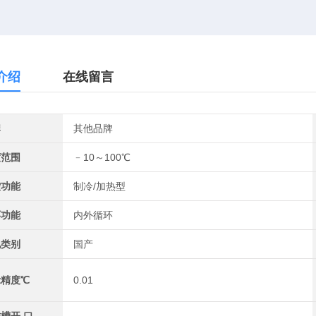
介绍
在线留言
牌
其他品牌
度范围
﹣10～100℃
控功能
制冷/加热型
环功能
内外循环
地类别
国产
示精度℃
0.01