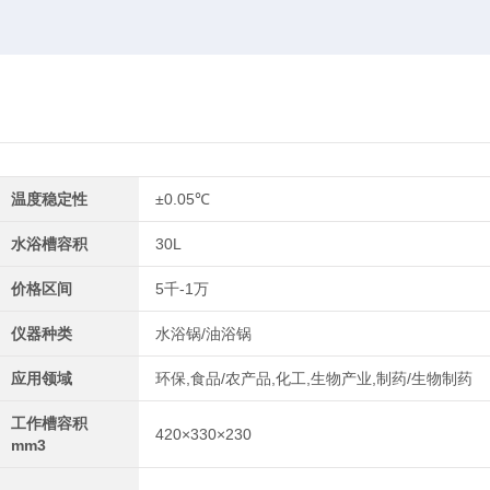
温度稳定性
±0.05℃
水浴槽容积
30L
价格区间
5千-1万
仪器种类
水浴锅/油浴锅
应用领域
环保,食品/农产品,化工,生物产业,制药/生物制药
工作槽容积
420×330×230
mm3