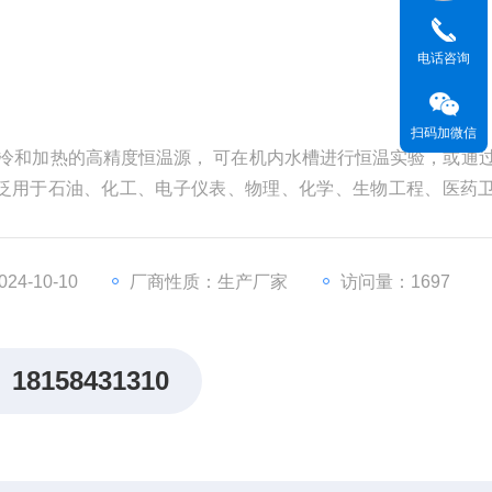
电话咨询
扫码加微信
制冷和加热的高精度恒温源， 可在机内水槽进行恒温实验，或通
泛用于石油、化工、电子仪表、物理、化学、生物工程、医药
析等研究部门，高等院校，企业质检及生产部门，为用户工作
试验样品或生产的产品进行恒定温度试验或测试
4-10-10
厂商性质：生产厂家
访问量：1697
18158431310