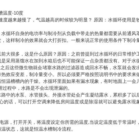
速度越来越慢了，气温越高的时候较为明显？ 原因：水循环使用是
。水循环自身的电功率与制冷剂从负载中带走的热量都需要从前通风
发，这样制冷的效果就会大打折扣。一般来说正常的使用条件下制冷
以前大很多，这是什么原因？原因：之前曾提到过水循环的日常维护
就是采用蒸馏水在加到水箱后也不可能保证一点杂质都没有。对于水
了之后这些微生物就会堵塞水路的过滤器造成回水不畅，水泵就会发
传热效应变差，制冷量变小。所以必须要严格按照说明书中的要求来
温恒温槽槽内的干燥。水循环里面如果有漏水现象，有时地面上一会
用过程中，水路是不会出现泄漏的。
水路中的水泵、水管接头、外接水管处会产生凝结露水，累积多了以
心的话，可以打开空调来降低房间温度或是除湿就可以避免露水现
电源，打开开关，将温度设定你所需的温度,当设定温度低于常温时
恒温状态，这就是恒温水槽制冷流程。