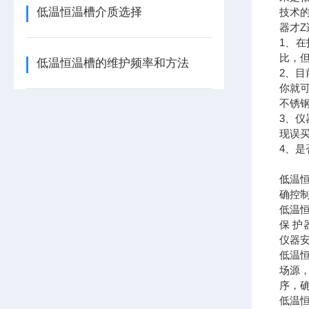
低温恒温槽介质选择
技术
器才
1、
比，
低温恒温槽的维护频率和方法
2、目
你就
不锈
3、
现误
4、
低
温
确控
低温
保 
仪器
低温
场源
序，
低温