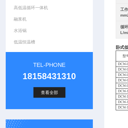
高低温循环一体机
工作
mm
融浆机
循环
水浴锅
L/m
低温恒温槽
卧式
型
TEL-PHONE
DCW
-
DCW
-
18158431310
DCW
-
DCW
-
DCW
-
DCW
-
查看全部
DCW
-
DCW
-
DCW
-