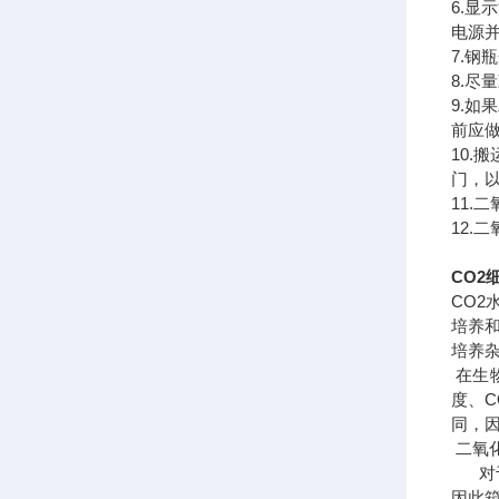
6.
电源
7.钢
8.
9.
前应
10
门，
11
12.
CO2
CO2
培养
培养
在生
度、
同，
二氧
对于
因此