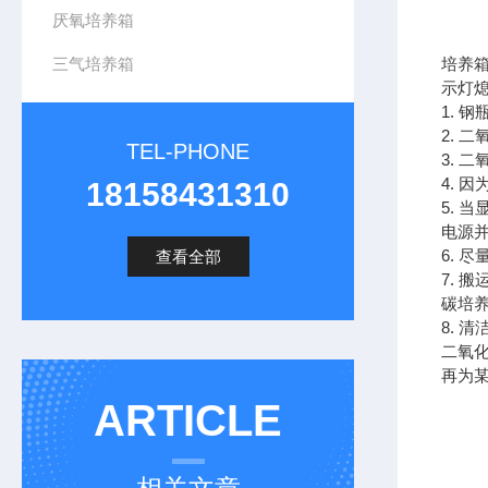
厌氧培养箱
三气培养箱
培养
示灯
1. 
2. 
TEL-PHONE
3. 
4. 
18158431310
5. 
电源
6. 
查看全部
7.
碳培
8.
二氧
再为
ARTICLE