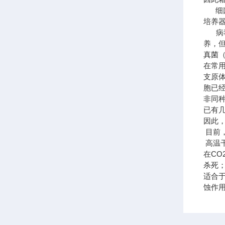
细菌
培养
病毒
养，
真菌
在常
支原
胞已
非同
已有几
因此
目前
高温
在C
杀死
适合
蚀作