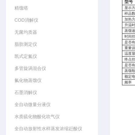
型号
精馏塔
显示
样品
加热
COD消解仪
升温
蒸馏
无菌均质器
时间
是否
脂肪测定仪
重量
温度
凯式定氮仪
终点
是否
多管旋涡混合仪
蒸馏
额定
氟化物蒸馏仪
频率
石墨消解仪
全自动微量分液仪
水质硫化物酸化吹气仪
全自动放射性水样蒸发浓缩赶酸仪