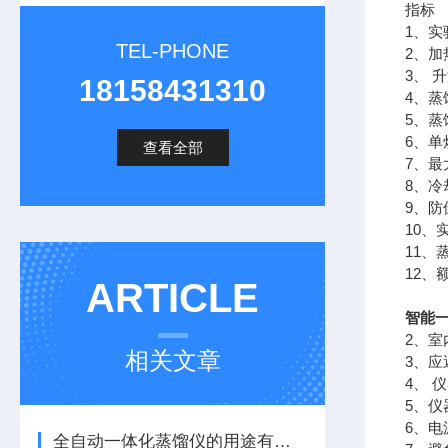
指标
1、
TEL-PHONE
2、加
3、 
18158431310
4、蒸
5、
6、单
查看全部
7、最
8、
9、
10、
11、
12、
ARTICLE
智能
2、室
相关文章
3、
4、 
5、
6、电
全自动一体化蒸馏仪的用途有哪些