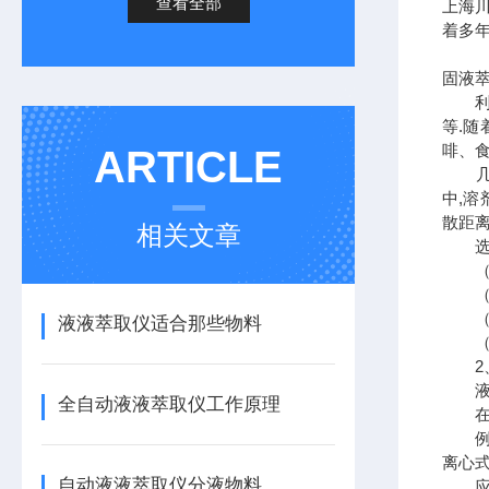
查看全部
上海
着多
固液
利用
等.
啡、食
ARTICLE
几乎
中,
散距离
相关文章
选择
（1
（2
（3
液液萃取仪适合那些物料
（4）
2、
液液
全自动液液萃取仪工作原理
在液
例如
离心
自动液液萃取仪分液物料
应用