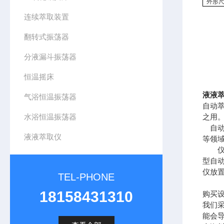
外形
连续萃取装置
翻转式振荡器
分液漏斗振荡器
恒温摇床
液液
气浴恒温振荡器
自动
水浴恒温振荡器
之用
自动
液液萃取仪
等领
仪器
型自
仪放
TEL-PHONE
18158431310
购买
我们
能会