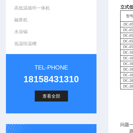
立式
高低温循环一体机
型
融浆机
DC
-0
DC
-0
水浴锅
DC
-0
DC
-0
低温恒温槽
DC
-0
DC
-1
DC
-1
DC
-1
TEL-PHONE
DC
-1
DC
-1
18158431310
DC
-2
DC
-2
查看全部
问题
原因