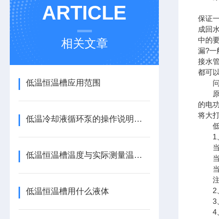
ARTICLE
保证
成回
中的
相关文章
漏?
接水
都可
低温恒温槽应用范围
问题
原因
的电
将大
低温冷却液循环泵的操作说明和注意事项
低温
1、
当工
低温恒温槽温度与实际测量温度误差允许范围
当工作
当工
注：
2、
低温恒温槽用什么液体
3、电
4、