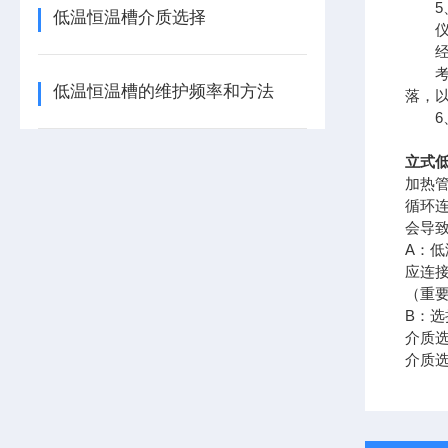
5、
低温恒温槽介质选择
仪器
经常
考虑
低温恒温槽的维护频率和方法
落，
6、
立式
加热
循环
会导
A：
应连
（重
B：
介质选
介质