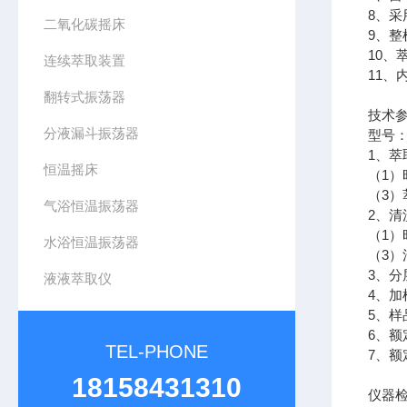
8、
二氧化碳摇床
9、
10
连续萃取装置
11
翻转式振荡器
技术参
分液漏斗振荡器
型号：
1、萃
恒温摇床
（1）
（3）
气浴恒温振荡器
2、清
（1）
水浴恒温振荡器
（3）
3、
液液萃取仪
4、
5、样
6、
TEL-PHONE
7、额
18158431310
仪器