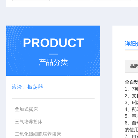
PRODUCT
详细
产品分类
品
全自
液液、振荡器
1、
2、
3、
叠加式摇床
4、
5、
三气培养摇床
6、
的使
二氧化碳细胞培养摇床
7、