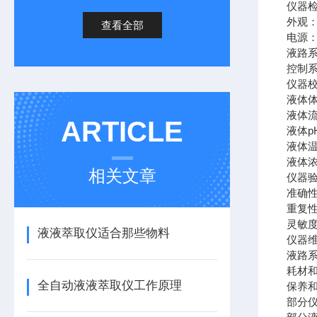
仪器
外观
查看全部
电源
液路
控制
仪器
液体
液体
ARTICLE
液体
液体
液体
相关文章
仪器
准确
重复
灵敏
液液萃取仪适合那些物料
仪器
液路
耗材
全自动液液萃取仪工作原理
保养
部分