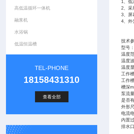
1、低
高低温循环一体机
2、采
3、
融浆机
4、
水浴锅
技术
低温恒温槽
型号：C
温度范
温度波
TEL-PHONE
温度显
工作槽
18158431310
工作槽容
槽深m
泵流量
查看全部
是否
外形尺
电流电压
内置过
排水