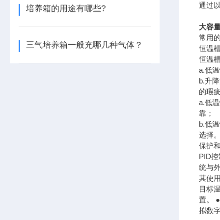
通过
培养箱的用途有哪些?
大容
常用
三气培养箱一般充哪几种气体？
恒温
恒温
a.
b.
的瑕疵
a.
靠；
b.
选择
保护和
PI
统与
其使
目标
置。 
拟数字