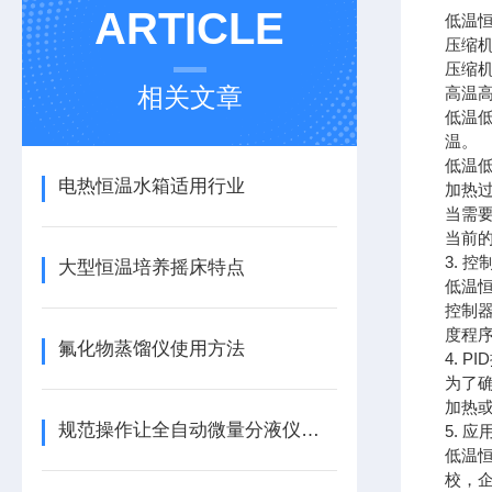
ARTICLE
低温
压缩
压缩
相关文章
高温
低温
温。
低温
电热恒温水箱适用行业
加热
当需
当前
3. 
大型恒温培养摇床特点
低温
控制
度程
氟化物蒸馏仪使用方法
4. P
为了
加热
规范操作让全自动微量分液仪发挥实效
5. 
低温
校，