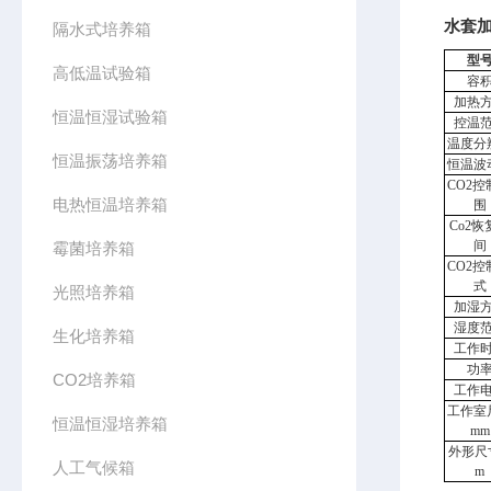
水套
隔水式培养箱
型
高低温试验箱
容
加热
恒温恒湿试验箱
控温
温度分
恒温振荡培养箱
恒温波
CO2控
电热恒温培养箱
围
Co2
恢
间
霉菌培养箱
CO2控
式
光照培养箱
加湿
湿度
生化培养箱
工作
功
CO2培养箱
工作
工作室
恒温恒湿培养箱
mm
外形尺
人工气候箱
m