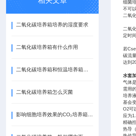
相关文章
细菌
不可
二氧化
二氧化碳培养箱培养的湿度要求
二氧化
定时间
二氧化碳培养箱有什么作用
若Cs
碳流量
达到2
二氧化碳培养箱和恒温培养箱的区别
水套
气体
需用
二氧化碳培养箱怎么灭菌
培养液
基会变
O2可
影响细胞培养效果的CO₂培养箱关键技术因素
应为1
精确
热导（
热传