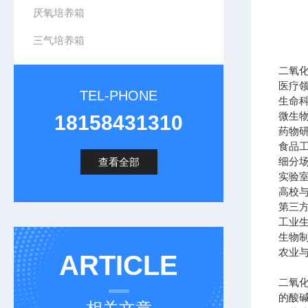
厌氧培养箱
三气培养箱
二氧
医疗
TEL-PHONE
生命
微生
18158431310
药物
食品
细分
查看全部
实验
高校
第三
工业
生物
农业
ARTICLE
二氧化
的酸碱