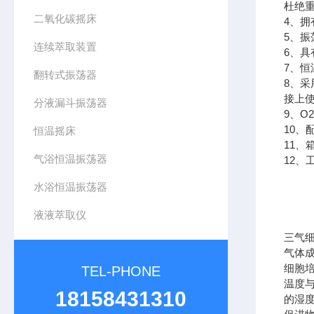
杜绝
二氧化碳摇床
4、
5、
连续萃取装置
6、
7、
翻转式振荡器
8、
接上
分液漏斗振荡器
9、
10、
恒温摇床
11
气浴恒温振荡器
12
水浴恒温振荡器
液液萃取仪
三气
气体
细胞
TEL-PHONE
温度
18158431310
的湿