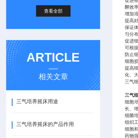
促进
酵效
查看全部
增加
提高
保证
匀分
促进
可根
ARTICLE
防止
细胞
提高
化、
相关文章
三气
三气
三气培养摇床用途
细胞
长、
细菌
组织
三气培养摇床的产品作用
细胞
药物