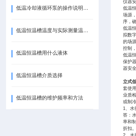
仪器
低温冷却液循环泵的操作说明和注意事项
低温
场源
序，
低温
低温恒温槽温度与实际测量温度误差允许范围
拟数
的场
控制
低温恒温槽用什么液体
低温
保护
器安
低温恒温槽介质选择
立式低
套使
业质
低温恒温槽的维护频率和方法
或制
1、
答：
率和
折扣
2、