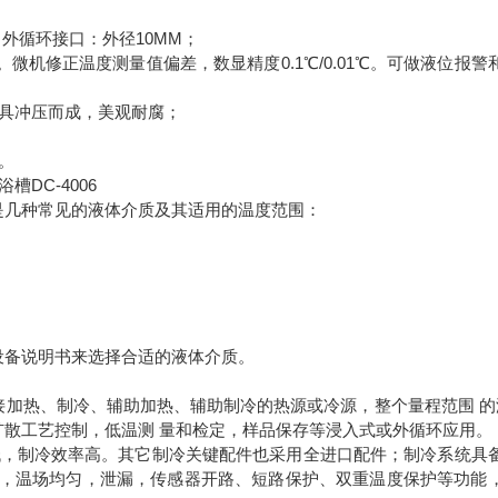
外循环接口：外径10MM；
微机修正温度测量值偏差，数显精度0.1℃/0.01℃。可做液位报警
具冲压而成，美观耐腐；
。
。
是几种常见的液体介质及其适用的温度范围：
设备说明书来选择合适的液体介质。
加热、制冷、辅助加热、辅助制冷的热源或冷源，整个量程范围 的
散工艺控制，低温测 量和检定，样品保存等浸入式或外循环应用。
低，制冷效率高。其它制冷关键配件也采用全进口配件；制冷系统具
拌，温场均匀，泄漏，传感器开路、短路保护、双重温度保护等功能