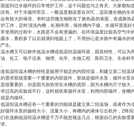
前面提到过水循环的日常维护工作，这个问题也与之有关。大家都知
都没有。对于水循环而言，一般温度都设置在20℃，适应微生物的生
就会有较大的噪音。有时这些微生物附在了换热器的表面，造成换热器
维护工作，定时清洗内槽，长期停用，保持槽内干燥。水循环里面好
正常使用的过程中，水路是不会有泄漏的。在环境温度比较高空气中
结露水，累积多了以后就滴到地面上了，不用担心是水路中有漏水的
的产生。
恒温水槽又可以称作低温水槽或低温恒温循环器，因其特性，可以为
石油、化工、电子仪表、物理、化学、生物工程、医药卫生、生命科
门。
知道低温恒温水槽的特性是能用于稳定的内部控温，和建立第二恒温
上的需求那就需要一个重要的内部器件，那就是循环水泵，循环水泵
度是很重要的，但是因为加热管在水槽的底部，因为水槽内尺寸较大
要求过高的实验就不行，这时就依靠循环水泵，利用内部循环，使槽
这就是内循环。
，低温恒温水槽还有一个重要的功能就是建立第二恒温场，或者作为
配好循环水泵的扬程大小、流量大小，将槽内的液体引出机外，Z终回
我们在选购低温恒温水槽是千万不能忽视这几点，根据自己的实验需
需求。