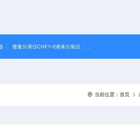
器
微量分液仪CHFY-8液体分装仪
全自动放射性水样蒸发浓
当前位置：
首页