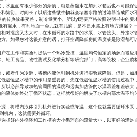
道，水里面有很少部分的杂质，就是蒸馏水在加到水箱后也不可能保
长和繁衍。时间长了以后这些微生物就会堵塞水路的过滤器造成回水
的传热效果变差，制冷量变小。所以yi定要严格按照说明书中的要
像有漏水，有时地面一会儿就有几滴，是不是水路上有地方泄漏？ 
的相对湿度又太大时，在水循环的水路中的水泵、水管接头、外接水
地方。如果您对这很介意的话，打开空调降低房间温度或是除湿都可
用户在工作和实验时提供一个热冷受控，温度均匀恒定的场源而被应
学、轻工食品、物性测试及化学分析等研究部门，高等院校，企业质
场，或者作为冷源，将槽内液体引到机外进行实验或降温。但是，如
在低温恒温水槽中的作用是重要的，先在低温恒温水槽的使用过程中
，所以必然导致加热管周围的温度和远离加热管的水温温差相差较大
内的液体始终处于循环状态，这样就很好的解决了水槽内部水温不均
冷源，将槽内液体引到机外进行实验或降温，这个也就需要循环水泵
到机内，这就需要外循环。
要选择好内外循环和工作槽的大小循环泵的流量大小，以更好的满足