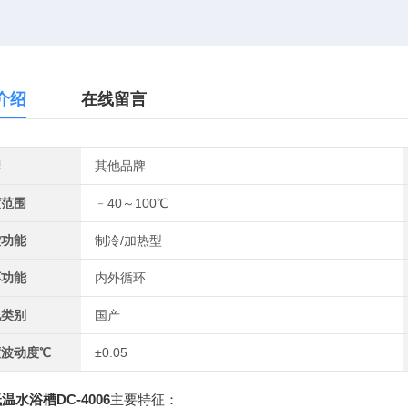
介绍
在线留言
牌
其他品牌
度范围
﹣40～100℃
控功能
制冷/加热型
环功能
内外循环
地类别
国产
度波动度℃
±0.05
温水浴槽DC-4006
主要特征：