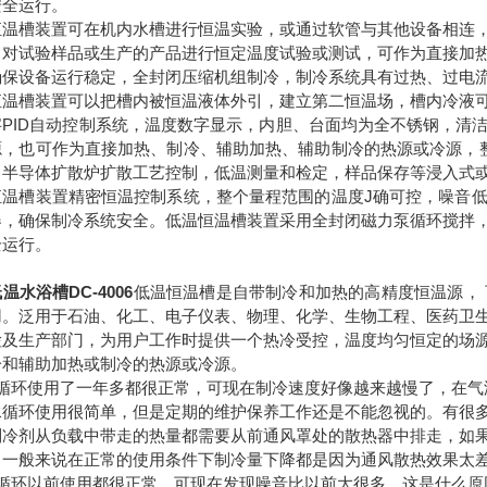
安全运行。
恒温槽装置可在机内水槽进行恒温实验，或通过软管与其他设备相连
，对试验样品或生产的产品进行恒定温度试验或测试，可作为直接加
确保设备运行稳定，全封闭压缩机组制冷，制冷系统具有过热、过电
恒温槽装置可以把槽内被恒温液体外引，建立第二恒温场，槽内冷液
字PID自动控制系统，温度数字显示，内胆、台面均为全不锈钢，清
源，也可作为直接加热、制冷、辅助加热、辅助制冷的热源或冷源，
，半导体扩散炉扩散工艺控制，低温测量和检定，样品保存等浸入式
恒温槽装置精密恒温控制系统，整个量程范围的温度J确可控，噪音
器，确保制冷系统安全。低温恒温槽装置采用全封闭磁力泵循环搅拌
全运行。
温水浴槽DC-4006
低温恒温槽是自带制冷和加热的高精度恒温源，
用。泛用于石油、化工、电子仪表、物理、化学、生物工程、医药卫
检及生产部门，为用户工作时提供一个热冷受控，温度均匀恒定的场
冷和辅助加热或制冷的热源或冷源。
水循环使用了一年多都很正常，可现在制冷速度好像越来越慢了，在气
水循环使用很简单，但是定期的维护保养工作还是不能忽视的。有很
制冷剂从负载中带走的热量都需要从前通风罩处的散热器中排走，如
。一般来说在正常的使用条件下制冷量下降都是因为通风散热效果太
水循环以前使用都很正常，可现在发现噪音比以前大很多，这是什么原