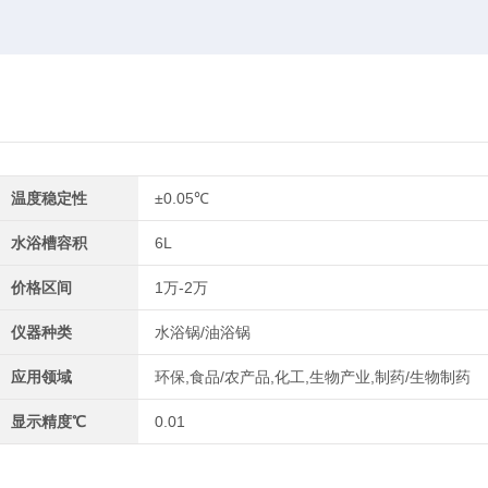
温度稳定性
±0.05℃
水浴槽容积
6L
价格区间
1万-2万
仪器种类
水浴锅/油浴锅
应用领域
环保,食品/农产品,化工,生物产业,制药/生物制药
显示精度℃
0.01