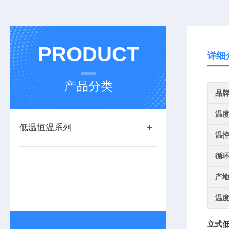
PRODUCT
详细
产品分类
品
温
低温恒温系列
温
循
产
温
立式低