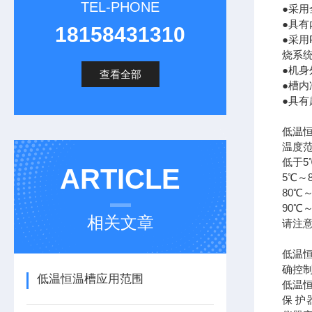
TEL-PHONE
●采
●具有
18158431310
●采用
烧系
●机
查看全部
●槽内
●具
低温
温度范
低于5
ARTICLE
5℃～
80℃
90℃～
相关文章
请注
低温
确控
低温恒温槽应用范围
低温
保 