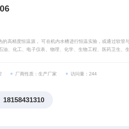
06
和加热的高精度恒温源， 可在机内水槽进行恒温实验，或通过软管
石油、化工、电子仪表、物理、化学、生物工程、医药卫生、
究部门，高等院校，企业质检及生产部门，为用户工作时提供
品或生产的产品进行恒定温度试验或测试
2
厂商性质：生产厂家
访问量：244
18158431310