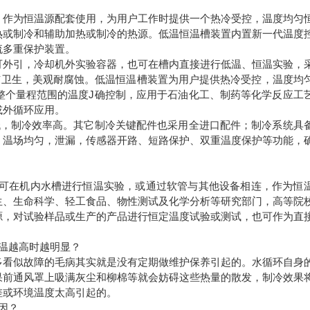
，作为恒温源配套使用，为用户工作时提供一个热冷受控，温度均匀
热或制冷和辅助加热或制冷的热源。低温恒温槽装置内置新一代温度
流多重保护装置。
可外引，冷却机外实验容器，也可在槽内直接进行低温、恒温实验，
洁卫生，美观耐腐蚀。低温恒温槽装置为用户提供热冷受控，温度均
整个量程范围的温度J确控制，应用于石油化工、制药等化学反应工
或外循环应用。
低，制冷效率高。其它制冷关键配件也采用全进口配件；制冷系统具
，温场均匀，泄漏，传感器开路、短路保护、双重温度保护等功能，
 可在机内水槽进行恒温实验，或通过软管与其他设备相连，作为恒
生、生命科学、轻工食品、物性测试及化学分析等研究部门，高等院
源，对试验样品或生产的产品进行恒定温度试验或测试，也可作为直
温越高时越明显？
多看似故障的毛病其实就是没有定期做维护保养引起的。水循环自身
果前通风罩上吸满灰尘和柳棉等就会妨碍这些热量的散发，制冷效果
差或环境温度太高引起的。
因？