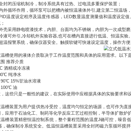
用全封闭压缩机制冷，制冷系统具有过热、过电流多重保护装置；
内外循环作用，循环泵可以把槽内被恒温液体外引,建立第二恒温场，
PID温度设定程序及温度传感器，LED数显温度测量值和温度设定值。
统；
身外壳采用静电喷漆技术，内胆、台面均为不锈钢，内胆为一次成型磨
冷液可外引,冷却机外实验容器,也可在槽内直接进行低温、恒温实验
有超温报警系统，确保仪器安全。触摸软键可快速设定温度，操作方便
恒温槽使用的液体介质取决于工作温度范围和具体的应用需求。以下
围 推荐介质
℃ 酒精或冷冻液
80℃ 纯净水
～90℃ 15%甘油水溶液
100℃ 油
意，这些只是一般性的建议，在实际使用中应根据具体的实验要求和
恒温槽装置为用户提供热冷受控，温度均匀恒定的场源，也可作为直接
制，应用于石油化工、制药等化学反应工艺过程控制，半导体扩散炉扩
恒温槽装置精密恒温控制系统，整个量程范围的温度J确可控，噪音
护器，确保制冷系统安全。低温恒温槽装置采用全封闭磁力泵循环搅