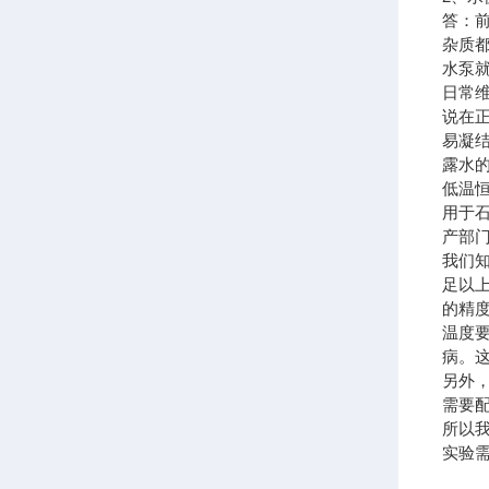
答：
杂质
水泵
日常
说在
易凝
露水
低温
用于
产部
我们
足以
的精
温度
病。
另外
需要
所以
实验