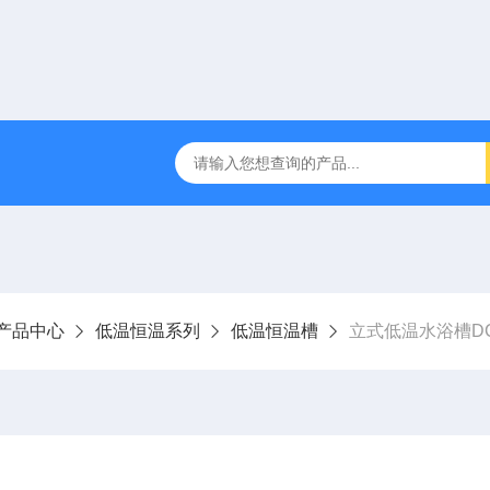
缩赶酸仪ZDGS-8
厌氧手套箱YQX-I半自动厌氧培养箱
产品中心
低温恒温系列
低温恒温槽
立式低温水浴槽DC-