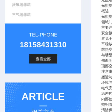
厌氧培养箱
光照
概述
三气培养箱
光照
领域
主要
安全
TEL-PHONE
避免
18158431310
平稳
散热
与墙壁
查看全部
侧面间
顶部空间
注意事
搬运与
环境
电气安
ARTICLE
温差控
内部
照明管
清洁