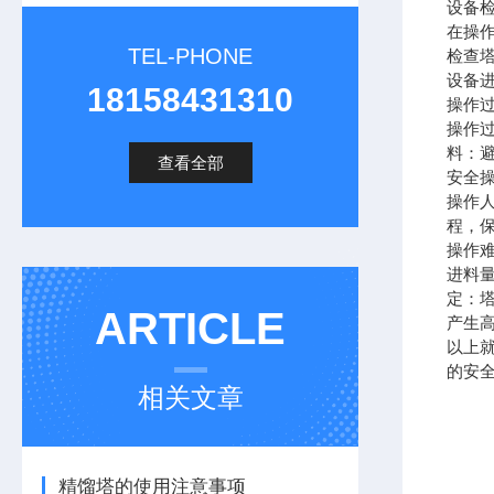
设备
在操
TEL-PHONE
检查
设备
18158431310
操作
操作
料：
查看全部
安全
操作
程，
操作
进料
定：
ARTICLE
产生
以上
的安
相关文章
精馏塔的使用注意事项