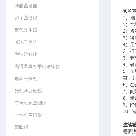
薄膜蒸发器
实验
分子蒸馏仪
1、 
1）
氮气发生器
2）
3）
冷冻干燥机
4）
2、
微波消解仪
3、
4、
高通量真空平行浓缩仪
5、
荷，
喷雾干燥机
6、在
光化学反应仪
7、
8、
二氧化硫蒸馏仪
9、
10、
一体化蒸馏仪
连续
氮吹仪
需要