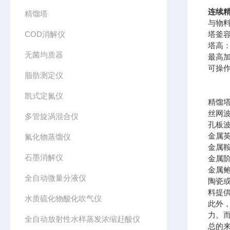
连续
精馏塔
与物料
COD消解仪
塔釜容
塔高：
无菌均质器
最高加
可操作
脂肪测定仪
凯式定氮仪
精馏
丝网波
多管旋涡混合仪
孔板波
金属英
氟化物蒸馏仪
金属鞍
石墨消解仪
金属阶
金属鲍
全自动微量分液仪
陶瓷
料提
水质硫化物酸化吹气仪
此外
力。
全自动放射性水样蒸发浓缩赶酸仪
总的