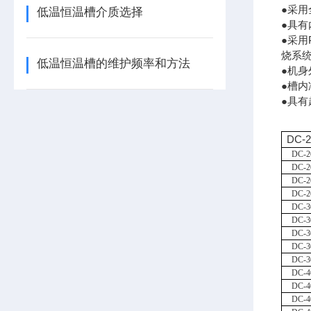
●采
低温恒温槽介质选择
●具有
●采用
烧系
低温恒温槽的维护频率和方法
●机
●槽内
●具
DC-2
DC
-
DC
-
DC
-
DC
-
DC
-
DC
-
DC
-
DC
-
DC
-
DC
-
DC
-
DC
-