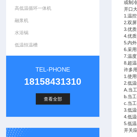
或制
高低温循环一体机
开口
1.温
融浆机
2.双
3.
水浴锅
4.
5.内
低温恒温槽
6.采
7.温
8.超
TEL-PHONE
许多
1.使
18158431310
2.低
A.当
b.当
查看全部
c.当
3.低
4.低
5.
开关