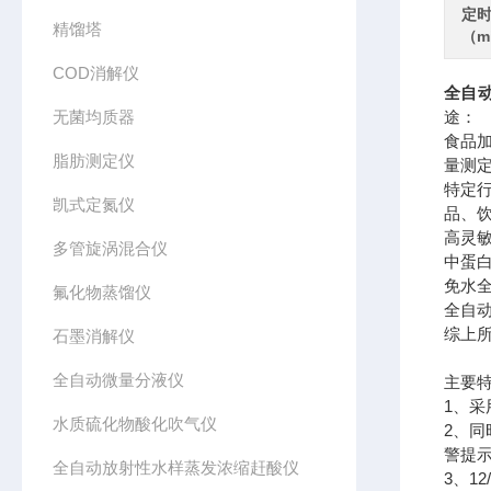
定
精馏塔
（m
COD消解仪
全自动
无菌均质器
途：
食品
脂肪测定仪
量测
特定
凯式定氮仪
品、
高灵
多管旋涡混合仪
中蛋
免水
氟化物蒸馏仪
全自
综上
石墨消解仪
全自动微量分液仪
主要
1、
水质硫化物酸化吹气仪
2、
警提
全自动放射性水样蒸发浓缩赶酸仪
3、1