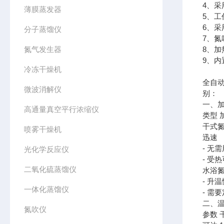
4、采
薄膜蒸发器
5、
6、
分子蒸馏仪
7、
氮气发生器
8、
9、
冷冻干燥机
全自
微波消解仪
别：
一、
高通量真空平行浓缩仪
类型 
干式
喷雾干燥机
迅速
- 无
光化学反应仪
- 受
二氧化硫蒸馏仪
水浴氮
- 升
一体化蒸馏仪
- 需
二、
氮吹仪
参数 