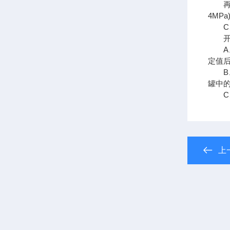
再打开
4MP
C、
开机
A、
定值
B、
罐中
C、
上