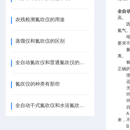
全自动
高。
农残检测氮吹仪的用途
因此
氮气
电解
蒸馏仪和氮吹仪的区别
要求
氮吹
离。
全自动氮吹仪和普通氮吹仪的区别
氧气
正确的
使用
远离
氮吹仪的种类有那些
无震
环境温
环境
全自动干式氮吹仪和水浴氮吹仪的区别
自检
A、
来，
B、