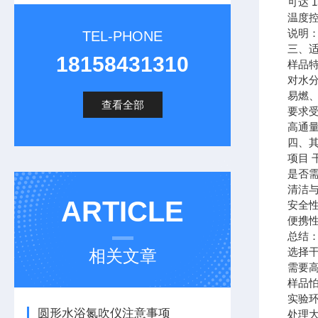
可达 
温度
说明：
TEL-PHONE
三、
18158431310
样品特
对水
易燃
查看全部
要求受
高通量
四、
项目 
是否需
清洁与
ARTICLE
安全性
便携性
总结
选择
相关文章
需要高
样品
实验
圆形水浴氮吹仪注意事项
处理