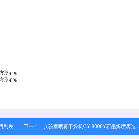
回列表
下一个：
实验室喷雾干燥机CY-8000Y石墨烯喷雾造粒机