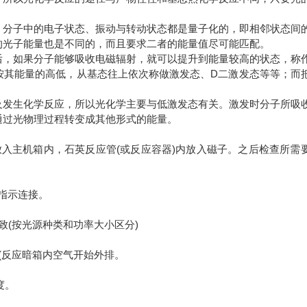
。
。分子中的电子状态、振动与转动状态都是量子化的，即相邻状态间
的光子能量也是不同的，而且要求二者的能量值尽可能匹配。
后，如果分子能够吸收电磁辐射，就可以提升到能量较高的状态，称
按其能量的高低，从基态往上依次称做激发态、D二激发态等等；而
及发生化学反应，所以光化学主要与低激发态有关。激发时分子所吸
通过光物理过程转变成其他形式的能量。
放入主机箱内，石英反应管(或反应容器)内放入磁子。之后检查所需
指示连接。
(按光源种类和功率大小区分)
反应暗箱内空气开始外排。
度。