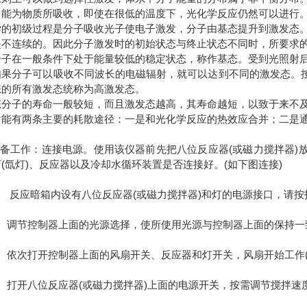
，能为物质所吸收，即使在很低的温度下，光化学反应仍然可以进行
学的初级过程是分子吸收光子使电子激发，分子由基态提升到激发态
是不连续的。因此分子激发时的初始状态与终止状态不同时，所要求
分子在一般条件下处于能量较低的稳定状态，称作基态。受到光照射
如果分子可以吸收不同波长的电磁辐射，就可以达到不同的激发态。
态的所有激发态统称为高激发态。
态分子的寿命一般较短，而且激发态越高，其寿命越短，以致于来不
射能有两条主要的耗散途径：一是和光化学反应的热效应合并；二是
 准备工作：连接电源。使用该仪器前先把八位反应器(或磁力搅拌器)
(氙灯)、反应器以及冷却水循环装置是否连接好。(如下图连接)
 反应暗箱内设有八位反应器(或磁力搅拌器)和灯的电源接口，请按
调节控制器上面的光源选择，使所使用光源与控制器上面的保持一致
依次打开控制器上面的风扇开关、反应器和灯开关，风扇开始工作(
打开八位反应器(或磁力搅拌器)上面的电源开关，按需调节搅拌速