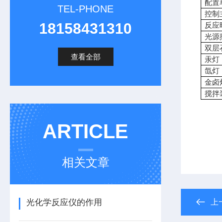
配置
TEL-PHONE
控制
18158431310
反应
光源
双层
查看全部
汞灯
氙灯
金卤
搅拌
ARTICLE
相关文章
光化学反应仪的作用
上