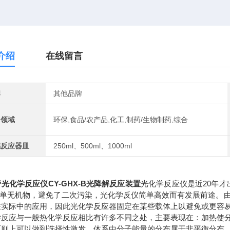
介绍
在线留言
牌
其他品牌
用领域
环保,食品/农产品,化工,制药/生物制药,综合
璃反应器皿
250ml、500ml、1000ml
光化学反应仪CY-GHX-B光降解反应装置
光化学反应仪是近20年才
简单无机物，避免了二次污染，光化学反仪简单高效而有发展前途。
在实际中的应用，因此光化学反应器固定在某些载体上以避免或更容
学反应与一般热化学反应相比有许多不同之处，主要表现在：加热使
原则上可以做到选择性激发，体系中分子能量的分布属于非平衡分布