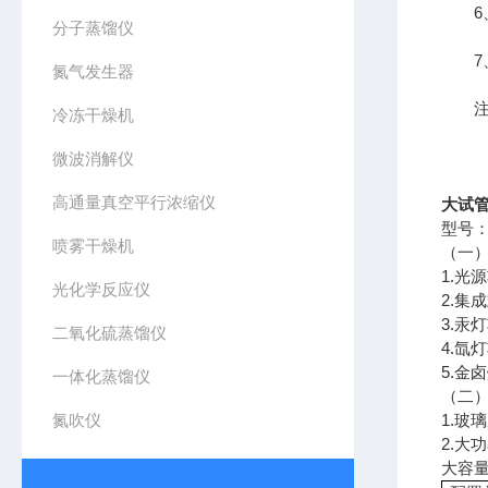
6、
分子蒸馏仪
7、
氮气发生器
注：
冷冻干燥机
微波消解仪
高通量真空平行浓缩仪
大试管
型号：
喷雾干燥机
（一
1.光
光化学反应仪
2.
3.汞
二氧化硫蒸馏仪
4.氙
5.金
一体化蒸馏仪
（二
氮吹仪
1.玻
2.大
大容