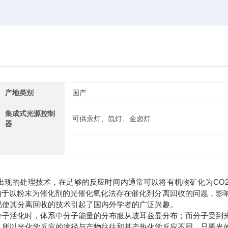
产地类别
国产
集成式光源控制
可供汞灯、氙灯、金卤灯
器
出现的处理技术，在足够的反应时间内通常可以将有机物矿化为CO2
由于以粉末为催化剂的光催化氧化法存在催化剂分离回收的问题，影
易使其分离回收的技术引起了国内外学者的广泛兴趣。
分子活化时，体系中分子能量的分布服从玻耳兹曼分布；而分子受到
。所以光化学反应的途径与产物往往和基态热化学反应不同，只要光