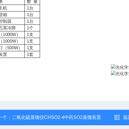
单
数 量
主机
1台
暗箱
1台
控制器
1台
石英冷阱
1个
（1000W）
1支
（1000W）
1支
灯（500W）
1支
装置
1套
一个：
二氧化硫蒸馏仪CHSO2-4中药SO2蒸馏装置
返