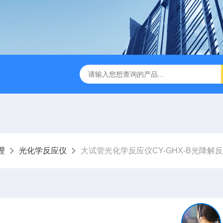
缩赶酸仪ZDGS-8
厌氧手套箱YQX-I半自动厌氧培养箱
理
光化学反应仪
大试管光化学反应仪CY-GHX-B光降解