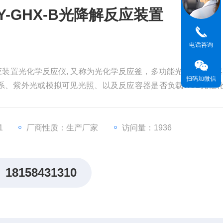
-GHX-B光降解反应装置
电话咨询
反应装置光化学反应仪, 又称为光化学反应釜，多功能光化学反应器
扫码加微信
、紫外光或模拟可见光照、以及反应容器是否负载TiO2光催
产物和自由基的样品，测定反应动力学常数，测定量子产率等
学等研究领域。
1
厂商性质：生产厂家
访问量：1936
18158431310