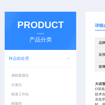
PRODUCT
详细
产品分类
品
应
样品前处理
玻
酒精蒸馏仪
大试管
分液仪
O等
移液工作站
技术
光化
精馏塔
时，