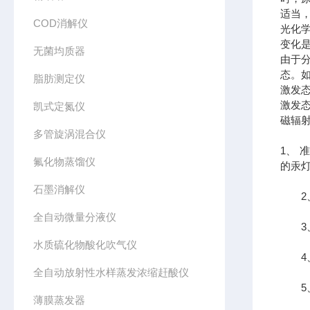
适当
COD消解仪
光化
变化
无菌均质器
由于
态。
脂肪测定仪
激发
激发
凯式定氮仪
磁辐
多管旋涡混合仪
1、
氟化物蒸馏仪
的汞灯
石墨消解仪
2、
全自动微量分液仪
3、
水质硫化物酸化吹气仪
4、
全自动放射性水样蒸发浓缩赶酸仪
5、
薄膜蒸发器