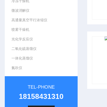
冷冻干燥机
微波消解仪
高通量真空平行浓缩仪
喷雾干燥机
光化学反应仪
二氧化硫蒸馏仪
一体化蒸馏仪
氮吹仪
TEL-PHONE
18158431310