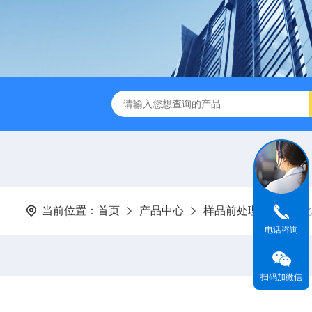
缩赶酸仪ZDGS-8
厌氧手套箱YQX-I半自动厌氧培养箱
当前位置：
首页
产品中心
样品前处理
一体化
电话咨询
扫码加微信