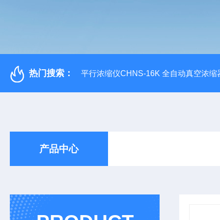
热门搜索：
平行浓缩仪CHNS-16K 全自动真空浓缩
产品中心