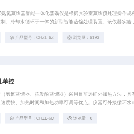
-6Z氨氮蒸馏器智能一体化蒸馏仪是根据实验室蒸馏预处理操作规
控制、冷却水循环于一体的新型智能蒸馏处理装置。该仪器实验
均匀、防暴沸、智能终点控制等功能。使用方便，节能环保。经
产品型号：CHZL-6Z
浏览量：6193
验证，结果准确，回收率达95%以上。该仪器可广泛适用于环
、科研院所
孔单控
控（氨氮蒸馏器、挥发酚蒸馏器）采用目前远红外加热方法，具
温速度快、加热时间和加热功率可调等优点。仪器可外接循环水
维护方便、使用可靠。可广泛应用于环保、化工、医药、材料等
产品型号：CHZL-6D
浏览量：8
过程中