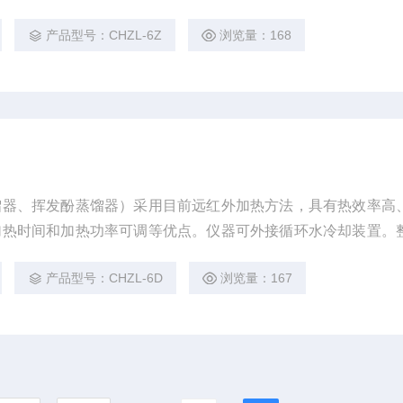
。使用方便，节能环保。经过计量认证实验室蒸馏回收率比对验
产品型号：CHZL-6Z
浏览量：168
上。
馏器、挥发酚蒸馏器）采用目前远红外加热方法，具有热效率高
加热时间和加热功率可调等优点。仪器可外接循环水冷却装置。
使用可靠。可广泛应用于环保、化工、医药、材料等行业需蒸馏
产品型号：CHZL-6D
浏览量：167