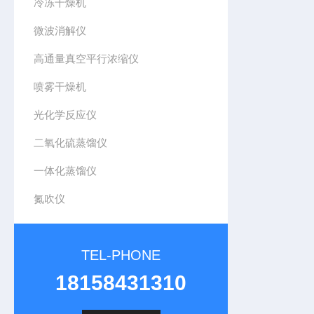
冷冻干燥机
微波消解仪
高通量真空平行浓缩仪
喷雾干燥机
光化学反应仪
二氧化硫蒸馏仪
一体化蒸馏仪
氮吹仪
TEL-PHONE
18158431310