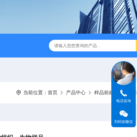
缩赶酸仪ZDGS-8
厌氧手套箱YQX-I半自动厌氧培养箱
当前位置：
首页
产品中心
样品前处理
无菌
电话咨询
扫码加微信