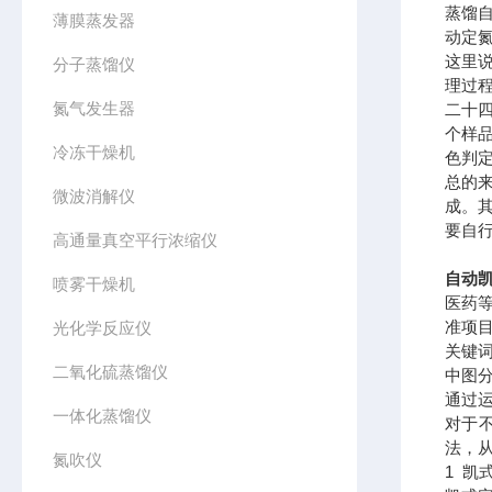
蒸馏
薄膜蒸发器
动定
这里
分子蒸馏仪
理过
氮气发生器
二十
个样
冷冻干燥机
色判
总的
微波消解仪
成。
要自
高通量真空平行浓缩仪
自动凯
喷雾干燥机
医药
准项
光化学反应仪
关键词
二氧化硫蒸馏仪
中图
通过
一体化蒸馏仪
对于
法，
氮吹仪
1 凯