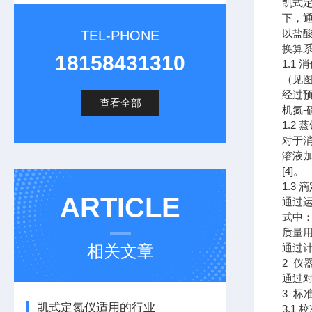
凯式
下，
以盐
TEL-PHONE
换算
18158431310
1.1 
（见
经过预
查看全部
机氮-
1.2 
对于消
溶液
[4]。
1.3
ARTICLE
通过
式中：
质量用
相关文章
通过
2 仪
通过
3 标
凯式定氮仪适用的行业
3.1