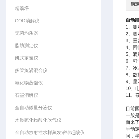
滴
精馏塔
自动凯
COD消解仪
1、测定
无菌均质器
2、测
3、重
脂肪测定仪
4、回
5、滴定
凯式定氮仪
6、可
7、冷凝
多管旋涡混合仪
8、数
9、显
氟化物蒸馏仪
10、电
石墨消解仪
11、
全自动微量分液仪
目前
一般
水质硫化物酸化吹气仪
面来
手动
全自动放射性水样蒸发浓缩赶酸仪
间，