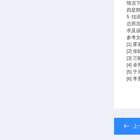
情况下
四是
5 结
总而
求及
参考
[1]
[2]
[3]
[4]
[5]
[6]
上