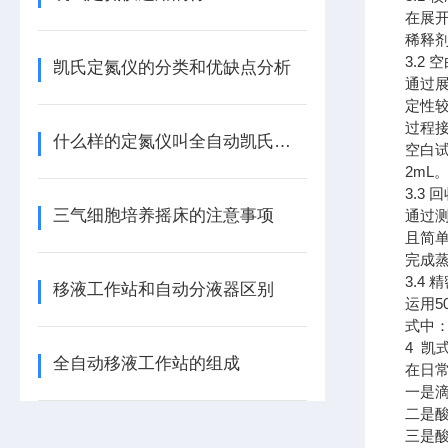
在展
稀释剂
3.2 
凯氏定氮仪的分类和优缺点分析
通过
定性
过程
什么样的定氮仪叫全自动凯氏定氮仪
空白
2mL
3.3 
三气细胞培养摇床的注意事项
通过
且简单
完成蒸
3.4
移液工作站和自动分液器区别
运用5
式中：
4 凯
全自动移液工作站的组成
在日
一是
二是
三是