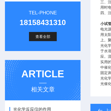
三、
用时
TEL-PHONE
四、
18158431310
小试管
电光
用太
查看全部
上。
光化
于水
应。
实用
中催
ARTICLE
固定
光化
光催
相关文章
光化学反应仪的作用
上