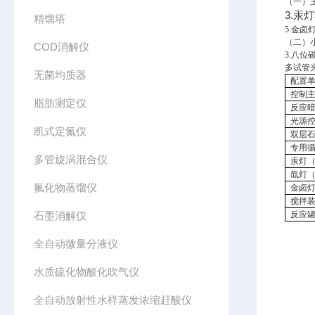
（一）
3.汞
精馏塔
5.金卤
（二）
COD消解仪
3.八
多试管
无菌均质器
配置
控制
脂肪测定仪
反应
光源
凯式定氮仪
双层
专用
多管旋涡混合仪
汞灯
氙灯
氟化物蒸馏仪
金卤
搅拌
石墨消解仪
反应
全自动微量分液仪
水质硫化物酸化吹气仪
全自动放射性水样蒸发浓缩赶酸仪