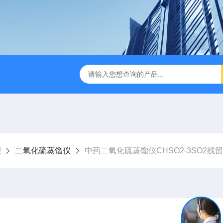
缩赶酸仪ZDGS-8
厌氧手套箱YQX-I半自动厌氧培养箱
理
二氧化硫蒸馏仪
中药二氧化硫蒸馏仪CHSO2-3SO2残