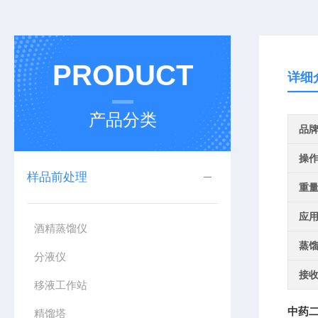
PRODUCT
详细
产品分类
品
操
样品前处理
重
应
酒精蒸馏仪
蒸
分液仪
接
移液工作站
中药二
精馏塔