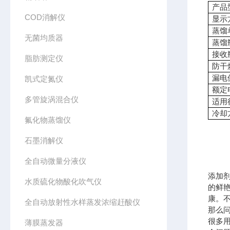
产品
COD消解仪
显示
蒸馏
无菌均质器
蒸馏
接收
脂肪测定仪
防干
漏电
凯式定氮仪
额定
多管旋涡混合仪
适用
冷却
氟化物蒸馏仪
石墨消解仪
全自动微量分液仪
添加
水质硫化物酸化吹气仪
的鲜
康。
全自动放射性水样蒸发浓缩赶酸仪
那么
很多
薄膜蒸发器