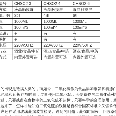
型号
CHSO2-3
CHSO2-4
CHSO2-6
方式
液晶触摸屏
液晶触摸屏
液晶触摸屏
单元数
3组
4组
6组
瓶
1000ML
1000ML
1000ML
瓶
100ml*3
100ml*4
100ml*6
烧设计
有
有
有
保护
有
有
有
电压
220V/50HZ
220V/50HZ
220V/50HZ
行业
酒业/食品/中药
酒业/食品/中药
酒业/食品/中药
方式
内置外置可选
内置外置可选
内置外置可选
剂的出现是造福人类的，而如今，二氧化硫作为食品添加剂发挥着漂
艳色泽和延长存放时间，过量使用二氧化硫，会使食物的二氧化硫残
不过，只要残留在食物中的二氧化硫不超标，只要科学的合理使用，
问题来了，怎样才能知道二氧化硫的残留是否符合国家标准？又该拿
用户还在采用玻璃蒸溜装置检测。遇到的问题：蒸馏时间长、回收率低