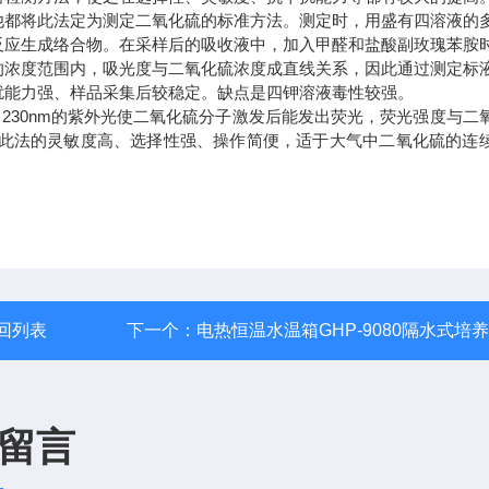
都将此法定为测定二氧化硫的标准方法。测定时，用盛有四溶液的
反应生成络合物。在采样后的吸收液中，加入甲醛和盐酸副玫瑰苯胺
当的浓度范围内，吸光度与二氧化硫浓度成直线关系，因此通过测定标
扰能力强、样品采集后较稳定。缺点是四钾溶液毒性较强。
230nm的紫外光使二氧化硫分子激发后能发出荧光，荧光强度与二
。此法的灵敏度高、选择性强、操作简便，适于大气中二氧化硫的连
回列表
下一个：
电热恒温水温箱GHP-9080隔水式培
留言