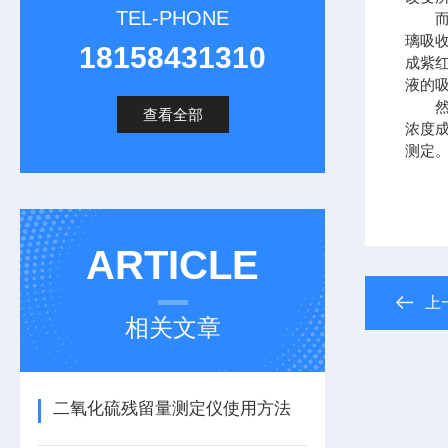
TEL-PHONE
而的
璃吸
18158431310
成紫
液的
然在
查看全部
浓度
测定
ARTICLE
上
相关文章
二氧化硫残留量测定仪使用方法