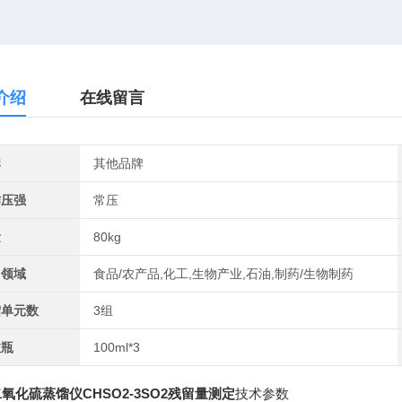
介绍
在线留言
牌
其他品牌
作压强
常压
量
80kg
用领域
食品/农产品,化工,生物产业,石油,制药/生物制药
馏单元数
3组
收瓶
100ml*3
氧化硫蒸馏仪CHSO2-3SO2残留量测定
技术参数