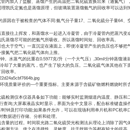
消化管内加入了盐酸、蒸馏产生的高温把二氧化硫置换出来（通氮气）
同理凯氏定氮也是蒸馏原理，但玻璃装置蒸馏氨气的回收率可以达到9
原因在于被检查的气体不同:氨气分子量17、二氧化硫分子量64、
后直接往上挥发，和蒸馏水一起进入冷凝管，由于冷凝管内把蒸汽变
凯氏蒸馏尽可能的把氨气所吸收。所以蒸馏时间短、回收率高。
重也大于空气）一直沉淀在液面上，即便冷凝管产生的负压也不够把
外接氮气把二氧化硫气体向上推。
。水蒸气的比重在0.5977克/升（一个大气压）,30ml/分钟蒸馏液就
管冷却了大量的蒸汽，也产生了较大的负压。二氧化硫气体其他在下
了回收率。
环境质量评价的—个重要指标。主要来源于含硫矿物燃料燃烧时所
。
硫检测仪本仪器具备如下功能：能够实时监测烟道内温度、静压和
行查询;大屏幕液晶实时显示，界面为全中文显示，配合标准键盘操
历/时钟及打印功能;如果条件允许，可以在现场利用单片机和PC机串
机对数据进行存储、分析和处理。
含量的过程。时间双光路二氧化硫荧光检测法从理论上消除了因气
路检测方法，使之在选择性、灵敏度、抗干扰能力等都有较大的提高