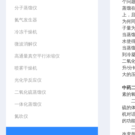
个问
分子蒸馏仪
蒸馏
上，且
氮气发生器
为何
子量为
冷冻干燥机
当蒸
水使
微波消解仪
当蒸
到冷
高通量真空平行浓缩仪
二氧化
升/
喷雾干燥机
大的
光化学反应仪
中药二
二氧化硫蒸馏仪
素的
二氧
一体化蒸馏仪
硫的
机对话
氮吹仪
的功能
二氧
改变