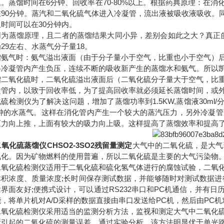
题。蒸馏时间在6分钟、回收率在70-80%以上。根据药典原理：在
在90分钟。蒸汽和二氧化硫气体进入冷凝管，流出液被吸收液吸收。
时间可以在30分钟内。
同为蒸馏原理，且二者的蒸馏结果大同小异，差别会如此之大？真正的
29左右、水蒸气分子量18。
馏氨气时：氨气溢出液面（由于分子量小于空气，比重也小于空气）
得冷凝管内产生负压，连续不断的吸收新产生的蒸馏水和氨气。所以
馏二氧化硫时，二氧化硫溢出液面后（二氧化硫分子量大于空气，比
凝管内，以致于回收率低，为了提高回收率就必须延长蒸馏时间，或
硫检测仪为了解决这问题，增加了蒸馏功率到1.5KW,蒸馏液30ml/分钟
分钟的水蒸气。这样在消化管内产生一个较大的蒸汽压力，另外冷凝
压力向上推，上面有较大的吸力向上吸。这样提高了蒸馏效率和提高
氧化硫蒸馏仪CHSO2-3SO2残留量测定
大气中的二氧化硫，是大气
氧化。因为矿物燃料的使用普遍，所以二氧化硫是主要的大气污染物
化硫检测仪适用于二氧化硫和硫化氢气体进行的腐蚀试验，二氧化
体积浓度、质量浓度;长时间保存测试数据，并能够随时对测试数据进
界面友好;便携式设计，可以通过RS232串口和PC机通信，并有日
，将单片机对A/D采样的数据直接由串口发送给PC机，然后由PC
化硫检测仪采用适当的监测分析方法，监视和测定大气中二氧化硫
所引起的二氧化硫的测量误差。通过实验分析，该方法明显优于单光