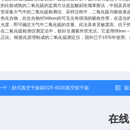
比较成熟的二氧化硫的监测方法是盐酸副玫瑰苯胺法，中国及其他
收管采集大气中的二氧化硫检测仪。采样过程中，二氧化硫与吸收液
红色化合物，此化合物对548nm的可见光有很强的吸收作用，在适
吸光度，即可确定大气中二氧化硫的含量。此法具有灵敏度高、抗干
二氧化硫检测仪测定法中，较好当属紫外荧光法。它是用l90nm～
成正比。根据此原理制成的二氧化硫测定仪，国外已于1976年使用
。
一个：
卧式真空干燥箱DZF-6020真空烘干箱
返
在线