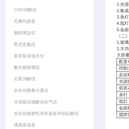
1.光
COD消解仪
2.
3.汞
无菌均质器
4.氙
5.金
脂肪测定仪
（二
1.玻
凯式定氮仪
2.大
大容
多管旋涡混合仪
配置
氟化物蒸馏仪
控制
反应
石墨消解仪
光源
双层
全自动微量分液仪
汞灯
氙灯
水质硫化物酸化吹气仪
金卤
全自动放射性水样蒸发浓缩赶酸仪
搅拌
薄膜蒸发器