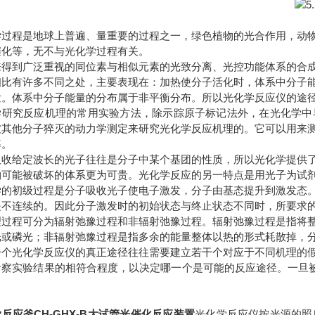
学过程是地球上普遍、量重要的过程之一，绿色植物的光合作用，动
催化等，无不与光化学过程有关。
来得到广泛重视的同位素与相似元素的光致分离、光控功能体系的合
相比有许多不同之处，主要表现在：加热使分子活化时，体系中分子
发。体系中分子能量的分布属于非平衡分布。所以光化学反应仪的途
学研究反应机理的常用实验方法，除示踪原子标记法外，在光化学中
被其他分子猝灭的动力学测定来研究光化学反应机理的。它可以用来
率。
吸收给定波长的光子往往是分子中某个基团的性质，所以光化学提供
物可能被破坏的体系更为可贵。光化学反应的另一特点是用光子为试
学的初级过程是分子吸收光子使电子激发，分子由基态提升到激发态
是不连续的。因此分子激发时的初始状态与终止状态不同时，所要求
理过程可分为辐射弛豫过程和非辐射弛豫过程。辐射弛豫过程是指将
光或磷光；非辐射弛豫过程是指多余的能量整体以热的形式耗散掉，
一个光化学反应仪的真正途径往往需要建立若干个对应于不同机理的
考察实验结果的相符合程度，以决定哪一个是可能的反应途径。一旦被
。
反应釜CH-GHX-B大试管光催化反应装置
光化学反应仪按光源的照