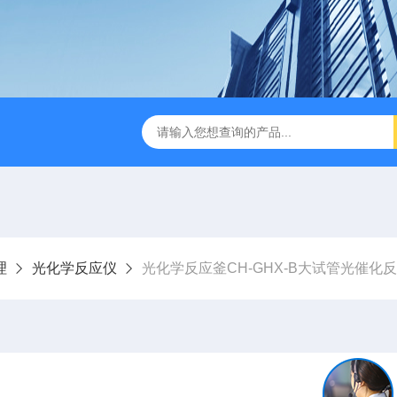
缩赶酸仪ZDGS-8
厌氧手套箱YQX-I半自动厌氧培养箱
理
光化学反应仪
光化学反应釜CH-GHX-B大试管光催化