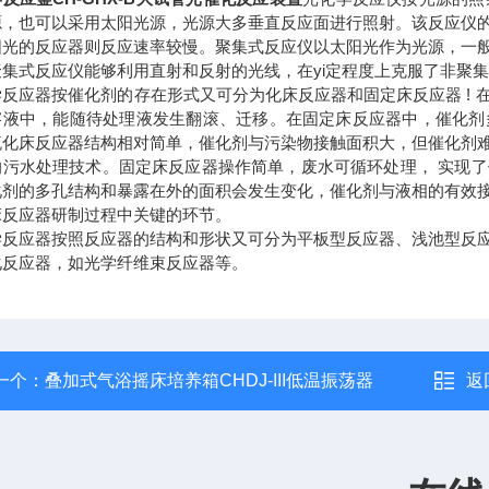
源，也可以采用太阳光源，光源大多垂直反应面进行照射。该反应仪
阳光的反应器则反应速率较慢。聚集式反应仪以太阳光作为光源，一
聚集式反应仪能够利用直射和反射的光线，在yi定程度上克服了非聚
学反应器按催化剂的存在形式又可分为化床反应器和固定床反应器 !
溶液中，能随待处理液发生翻滚、迁移。在固定床反应器中，催化剂
流化床反应器结构相对简单，催化剂与污染物接触面积大，但催化剂
的污水处理技术。固定床反应器操作简单，废水可循环处理， 实现
化剂的多孔结构和暴露在外的面积会发生变化，催化剂与液相的有效
床反应器研制过程中关键的环节。
学反应器按照反应器的结构和形状又可分为平板型反应器、浅池型反
化反应器，如光学纤维束反应器等。
一个：
叠加式气浴摇床培养箱CHDJ-III低温振荡器
返