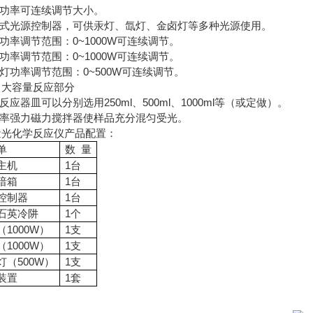
源功率可连续调节大小。
集成式光源控制器，可供汞灯、氙灯、金卤灯等多种光源使用。
灯功率调节范围：0~1000W可连续调节。
灯功率调节范围：0~1000W可连续调节。
卤灯功率调节范围：0~500W可连续调节。
）大容量反应部分
璃反应器皿可以分别选用250ml、500ml、1000ml等（或定做）。
功率强力磁力搅拌器使样品充分混匀受光。
量光化学反应仪产品配置：
单
数 量
主机
1台
暗箱
1台
控制器
1台
石英冷阱
1个
（1000W）
1支
（1000W）
1支
灯（500W）
1支
装置
1套