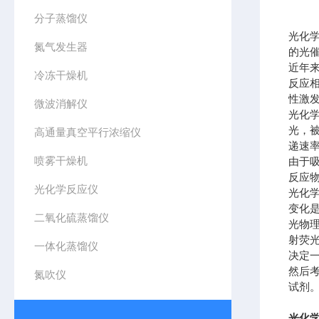
分子蒸馏仪
光化
氮气发生器
的光
近年
冷冻干燥机
反应
性激
微波消解仪
光化
光，
高通量真空平行浓缩仪
递速
喷雾干燥机
由于
反应
光化学反应仪
光化
变化
二氧化硫蒸馏仪
光物
射荧
一体化蒸馏仪
决定
然后
氮吹仪
试剂
光化学