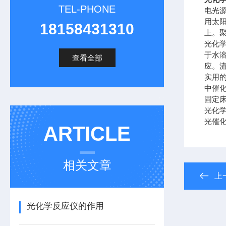
TEL-PHONE
电光
用太
18158431310
上。
光化
于水
查看全部
应。
实用
中催
固定
光化
光催
ARTICLE
相关文章
上
光化学反应仪的作用