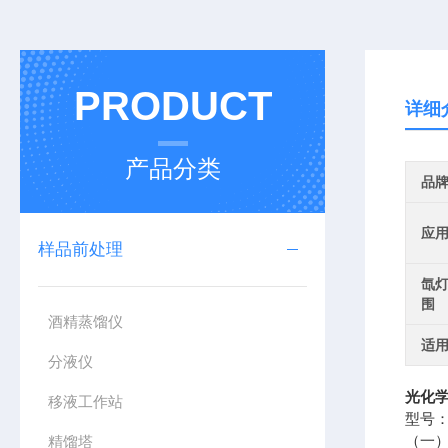
PRODUCT
详细
产品分类
品
应
样品前处理
氙
围
酒精蒸馏仪
适
分液仪
光化学
移液工作站
型号：
（一
精馏塔