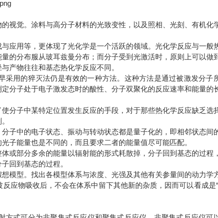
物的视觉。涂料与高分子材料的光致变性，以及照相、光刻、有机化
成与应用等，更体现了光化学是一个活跃的领域。光化学反应与一般
能量的分布服从玻耳兹曼分布；而分子受到光激活时，原则上可以做
径与产物往往和基态热化学反应不同。
早采用的猝灭法仍是有效的一种方法。这种方法是通过被激发分子
测定分子处于电子激发态时的酸性、分子双聚化的反应速率和能量的
了使分子中某特定位置发生反应的手段，对于那些热化学反应缺乏选
剂。
。分子中的电子状态、振动与转动状态都是量子化的，即相邻状态间
的光子能量也是不同的，而且要求二者的能量值尽可能匹配。
整体或部分多余的能量以辐射能的形式耗散掉，分子回到基态的过程
分子回到基态的过程。
假想模型。找出各模型体系与浓度、光强及其他有关参量间的动力学
反应物吸收后，不会在体系中留下其他新的杂质，因而可以看成是“
射方式可分为非聚集式反应仪和聚集式反应仪。非聚集式反应仪可