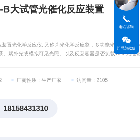
X-B大试管光催化反应装置
电话咨询
反应装置光化学反应仪, 又称为光化学反应釜，多功能光化学反应器
扫码加微信
、紫外光或模拟可见光照、以及反应容器是否负载TiO2光催
产物和自由基的样品，测定反应动力学常数，测定量子产率等
学等研究领域。
2
厂商性质：生产厂家
访问量：2105
18158431310