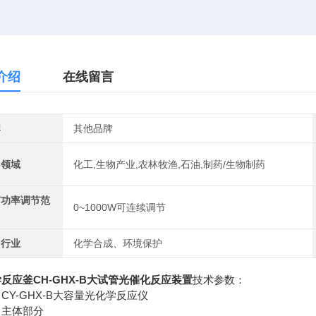
介绍
在线留言
牌
其他品牌
用领域
化工,生物产业,农林牧渔,石油,制药/生物制药
灯功率调节范
0~1000W可连续调节
用行业
化学合成、环境保护
反应釜CH-GHX-B大试管光催化反应装置
技术参数：
CY-GHX-B大容量光化学反应仪
）主体部分