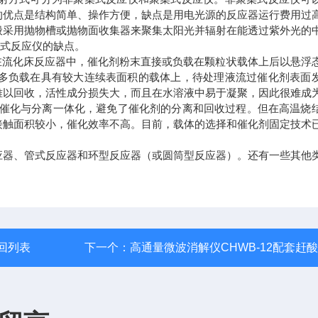
的优点是结构简单、操作方便，缺点是用电光源的反应器运行费用过
般采用抛物槽或抛物面收集器来聚集太阳光并辐射在能透过紫外光的
集式反应仪的缺点。
 在流化床反应器中，催化剂粉末直接或负载在颗粒状载体上后以悬浮
多负载在具有较大连续表面积的载体上，待处理液流过催化剂表面
难以回收，活性成分损失大，而且在水溶液中易于凝聚，因此很难成
了催化与分离一体化，避免了催化剂的分离和回收过程。但在高温烧
接触面积较小，催化效率不高。目前，载体的选择和催化剂固定技术
应器、管式反应器和环型反应器（或圆筒型反应器）。还有一些其他
回列表
下一个：
高通量微波消解仪CHWB-12配套赶