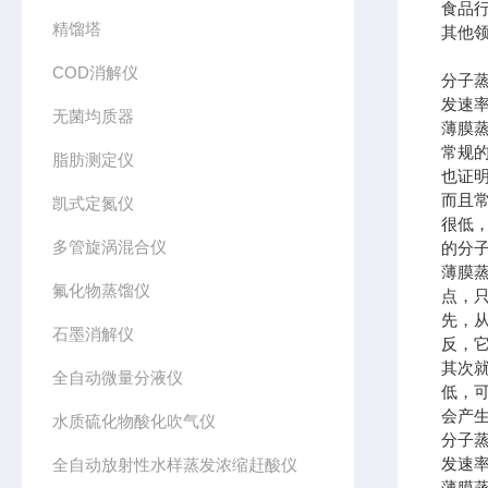
食品行
精馏塔
其他
COD消解仪
分子
发速
无菌均质器
薄膜
常规
脂肪测定仪
也证
而且
凯式定氮仪
很低
多管旋涡混合仪
的分
薄膜
氟化物蒸馏仪
点，
先，
石墨消解仪
反，
其次
全自动微量分液仪
低，可
会产
水质硫化物酸化吹气仪
分子
发速
全自动放射性水样蒸发浓缩赶酸仪
薄膜