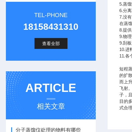
5.蒸
6.分
TEL-PHONE
7.
在蒸
18158431310
8.
9.
9.刮
查看全部
10.
11
短程
的扩
而上
ARTICLE
飞射
子，
目的
相关文章
式合
分子蒸馏仪处理的物料有哪些