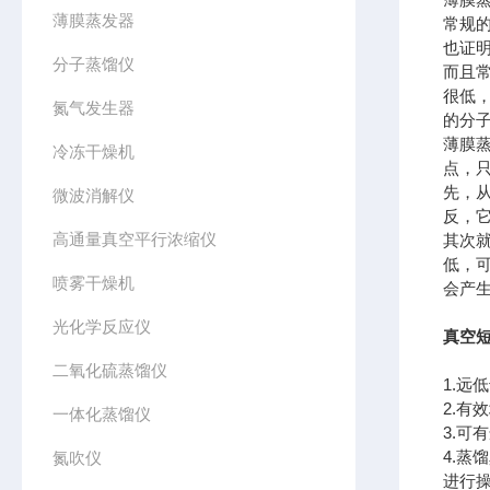
薄膜蒸发器
常规
也证
分子蒸馏仪
而且
很低
氮气发生器
的分
薄膜
冷冻干燥机
点，
先，
微波消解仪
反，
高通量真空平行浓缩仪
其次
低，可
喷雾干燥机
会产
光化学反应仪
真空短
二氧化硫蒸馏仪
1.远
2.
一体化蒸馏仪
3.可
4.蒸
氮吹仪
进行