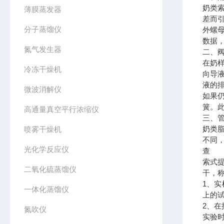
奶类
薄膜蒸发器
差而
分子蒸馏仪
外螺
数据
氮气发生器
二、
在奶
冷冻干燥机
向导
液的
微波消解仪
如果
簧。
高通量真空平行浓缩仪
三、
奶类
喷雾干燥机
不同
光化学反应仪
查
索式
二氧化硫蒸馏仪
干，
1、实
一体化蒸馏仪
上的
2、
氮吹仪
实验