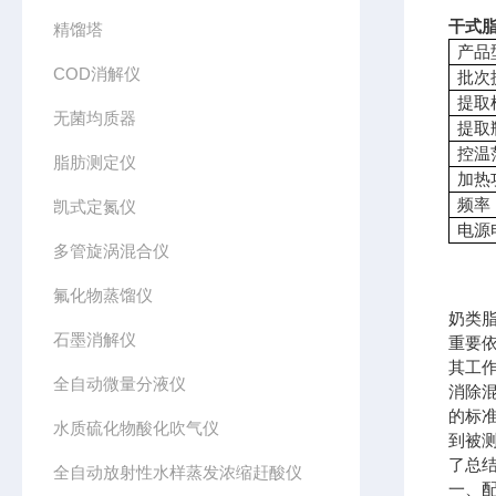
干式脂
精馏塔
产品
COD消解仪
批次
提取
无菌均质器
提取
控温
脂肪测定仪
加热
频率
凯式定氮仪
电源
多管旋涡混合仪
氟化物蒸馏仪
奶类
石墨消解仪
重要
其工
全自动微量分液仪
消除
的标
水质硫化物酸化吹气仪
到被
了总
全自动放射性水样蒸发浓缩赶酸仪
一、