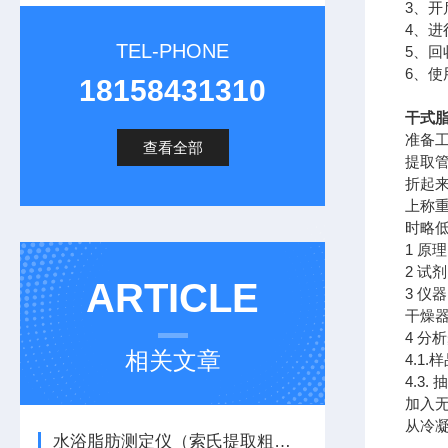
3、
4、
TEL-PHONE
5、
6、
18158431310
干式脂
准备工
查看全部
提取管
折起
上称
时略
1 原
2 试剂
ARTICLE
3 仪
干燥
4 分
相关文章
4.1
4.
加入无
从冷
水浴脂肪测定仪（索氏提取粗脂肪测定仪）完整原理