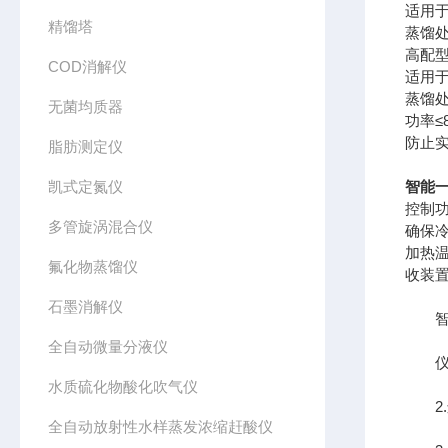
适用
精馏塔
蒸馏
高配
COD消解仪
适用
蒸馏
无菌均质器
功率
防止
脂肪测定仪
凯式定氮仪
智能一
控制
多管旋涡混合仪
确保
加热
氟化物蒸馏仪
收装
石墨消解仪
智能
全自动微量分液仪
仪器
水质硫化物酸化吹气仪
2.
全自动放射性水样蒸发浓缩赶酸仪