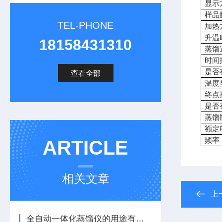
显示
样品
TEL-PHONE
加热
升温
18158431310
蒸馏
时间
是否
查看全部
温度
终点
是否
蒸馏
额定
频率
ARTICLE
相关文章
上
全自动一体化蒸馏仪的用途有哪些