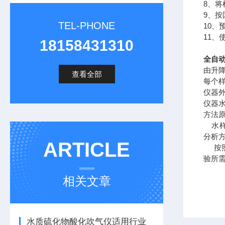
8、
9、
TEL-PHONE
10
11
18158431310
全自动
由升
查看全部
每个
仪器
仪器
方法
水样
分析
ARTICLE
按照
验所
相关文章
水质硫化物酸化吹气仪适用行业