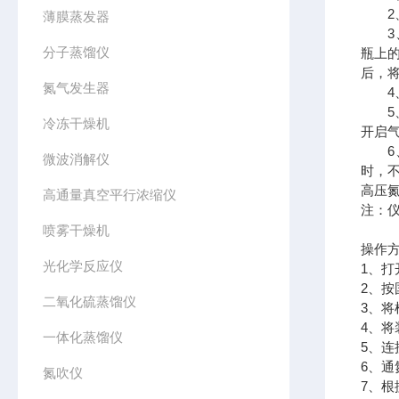
2、
薄膜蒸发器
3、
分子蒸馏仪
瓶上
后，
氮气发生器
4、具
5、
冷冻干燥机
开启气
6、
微波消解仪
时，不
高压氮
高通量真空平行浓缩仪
注：仪
喷雾干燥机
操作
光化学反应仪
1、
2、
二氧化硫蒸馏仪
3、
4、
一体化蒸馏仪
5、
6、
氮吹仪
7、