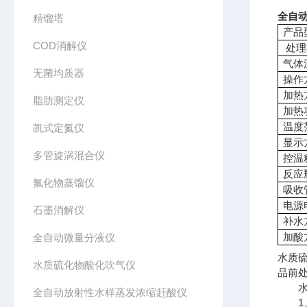
全自动
精馏塔
产品
COD消解仪
处理
气体
无菌均质器
操作
加热
脂肪测定仪
加热
温度
凯式定氮仪
显示
多管旋涡混合仪
控温
反应
氟化物蒸馏仪
吸收
电源
石墨消解仪
补水
加酸
全自动微量分液仪
水质硫
水质硫化物酸化吹气仪
品前
水质
全自动放射性水样蒸发浓缩赶酸仪
1、