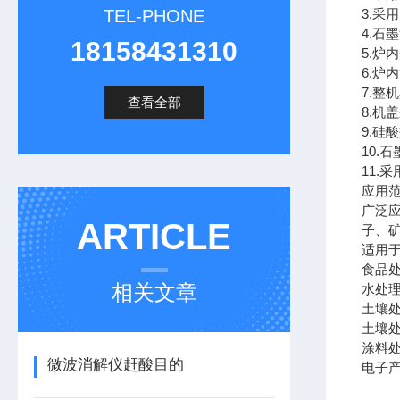
TEL-PHONE
3.采
4.石
18158431310
5.炉
6.炉
7.整
查看全部
8.机
9.硅
10.
11.
应用范围 
广泛
ARTICLE
子、
适用
食品处理
相关文章
水处理E
土壤处理
土壤处理
涂料处理
微波消解仪赶酸目的
电子产品