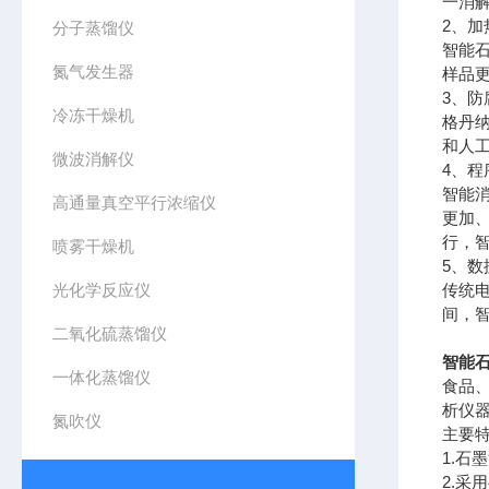
一消
2、加
分子蒸馏仪
智能
氮气发生器
样品
3、防
冷冻干燥机
格丹
和人
微波消解仪
4、程
智能
高通量真空平行浓缩仪
更加
行，
喷雾干燥机
5、数
光化学反应仪
传统
间，
二氧化硫蒸馏仪
智能石
一体化蒸馏仪
食品
析仪
氮吹仪
主要特征 
1.石
2.采