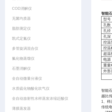
COD消解仪
智能石
无菌均质器
型号
孔数
脂肪测定仪
孔径
孔深
凯式定氮仪
控温
控温
多管旋涡混合仪
超温
氟化物蒸馏仪
电源
重量
石墨消解仪
外形
全自动微量分液仪
水质硫化物酸化吹气仪
智能
越比
全自动放射性水样蒸发浓缩赶酸仪
1、样
传统
薄膜蒸发器