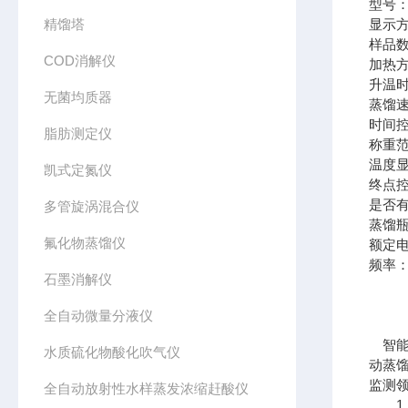
型号：C
精馏塔
显示
样品
COD消解仪
加热
升温时间
无菌均质器
蒸馏速度
时间控
脂肪测定仪
称重范
温度显
凯式定氮仪
终点
是否
多管旋涡混合仪
蒸馏瓶
氟化物蒸馏仪
额定电
频率：
石墨消解仪
全自动微量分液仪
智
水质硫化物酸化吹气仪
动蒸
监测
全自动放射性水样蒸发浓缩赶酸仪
1、