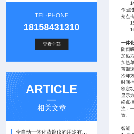
14
作;点
TEL-PHONE
别点击
15
18158431310
16
一体化
查看全部
防倒吸
加热方
加热单
蒸馏速度 
冷却方
时间控制 
ARTICLE
额定功
显示方
终点控
相关文章
注：
置。
智能
全自动一体化蒸馏仪的用途有哪些