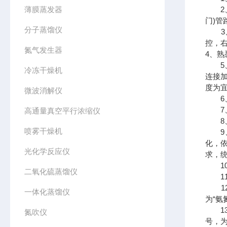
薄膜蒸发器
2、连
门)管
分子蒸馏仪
3、
控，
氮气发生器
4、熟
5、
冷冻干燥机
连接
度为宜
微波消解仪
6、
7、
高通量真空平行浓缩仪
8、
喷雾干燥机
9、选
化，依
光化学反应仪
求，统
10
二氧化硫蒸馏仪
11、
12、
一体化蒸馏仪
为“氨
13、
氮吹仪
号，为