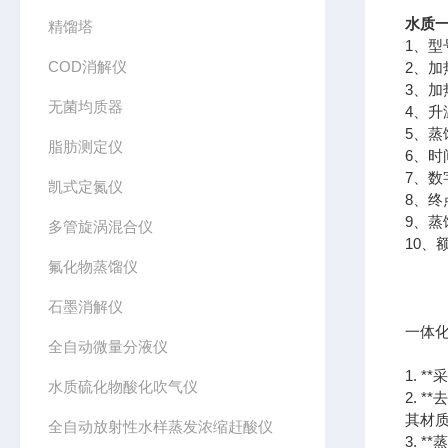
水质一
精馏塔
1、型
COD消解仪
2、加
3、加
无菌均质器
4、升
5、蒸
脂肪测定仪
6、时
7、数
凯式定氮仪
8、
9、蒸
多管旋涡混合仪
10、
氟化物蒸馏仪
石墨消解仪
一体
全自动微量分液仪
1. 
水质硫化物酸化吹气仪
2. 
其材
全自动放射性水样蒸发浓缩赶酸仪
3. 