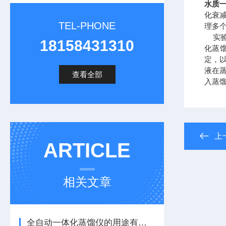
水质一
化衰
TEL-PHONE
理多
实验
18158431310
化蒸
定，
液在
查看全部
入蒸
上
ARTICLE
相关文章
全自动一体化蒸馏仪的用途有哪些