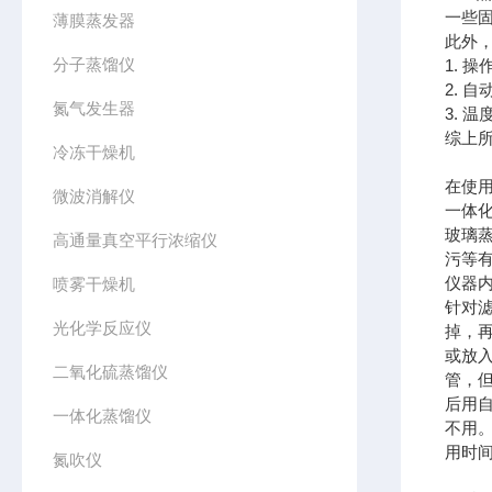
一些
薄膜蒸发器
此外
分子蒸馏仪
1. 
2. 
氮气发生器
3. 
综上
冷冻干燥机
在使
微波消解仪
一体
玻璃
高通量真空平行浓缩仪
污等
仪器
喷雾干燥机
针对
光化学反应仪
掉，
或放
二氧化硫蒸馏仪
管，
后用
一体化蒸馏仪
不用
用时
氮吹仪