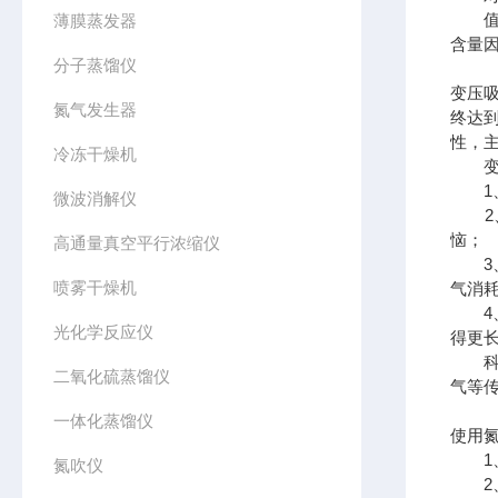
值得
薄膜蒸发器
含量
分子蒸馏仪
变压
氮气发生器
终达
性，
冷冻干燥机
变压
1、
微波消解仪
2、
恼；
高通量真空平行浓缩仪
3、
喷雾干燥机
气消
4、
光化学反应仪
得更
科技
二氧化硫蒸馏仪
气等
一体化蒸馏仪
使用
1、拧
氮吹仪
2、