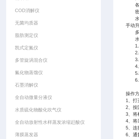
各反
COD消解仪
密闭
水质
无菌均质器
手动
多色
脂肪测定仪
水质
1.水
凯式定氮仪
2.
3.
多管旋涡混合仪
4.
氟化物蒸馏仪
5.
6.
石墨消解仪
操作
全自动微量分液仪
1、
2、
水质硫化物酸化吹气仪
3、
4、
全自动放射性水样蒸发浓缩赶酸仪
5、
薄膜蒸发器
6、