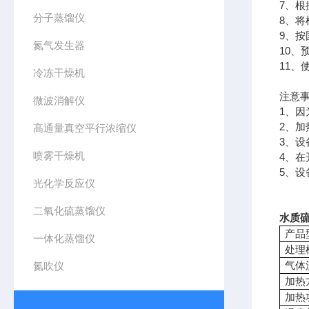
7、
分子蒸馏仪
8、
9、
氮气发生器
10
11
冷冻干燥机
注意
微波消解仪
1、
2、
高通量真空平行浓缩仪
3、
喷雾干燥机
4、
5、
光化学反应仪
二氧化硫蒸馏仪
水质硫
产品
一体化蒸馏仪
处理
气体
氮吹仪
加热
加热