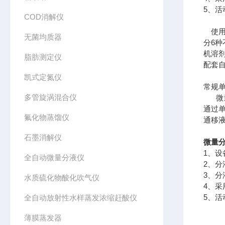
5、
COD消解仪
使用
无菌均质器
分6
机溶
脂肪测定仪
配套
凯式定氮仪
常规
多管旋涡混合仪
微量
通过
氟化物蒸馏仪
通移液
石墨消解仪
微量分
1、
全自动微量分液仪
2、分
3、
水质硫化物酸化吹气仪
4、
5、
全自动放射性水样蒸发浓缩赶酸仪
薄膜蒸发器